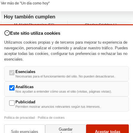
Ver más de "Un día como hoy"
Hoy también cumplen
M. Night Shyamalan (56)
Charles Crichton (-)
Claudio Basso (49)
Jesse Ferguson (68)
Este sitio utiliza cookies
Andy Warhol (98)
Michelle Yeoh (64)
Melissa George (50)
Jeremy Ratchford (61)
Utilizamos cookies propias y de terceros para mejorar tu experiencia de
Vera Farmiga (53)
Jason O’Mara (54)
navegación, personalizar el contenido y analizar nuestro tráfico. Puedes
aceptar todas las cookies, configurar tus preferencias o rechazar las no
Nacimientos y estrenos en la fecha
esenciales.
DD/MM
/
Esenciales
Necesarias para el funcionamiento del sitio. No pueden desactivarse.
Analíticas
Nos ayudan a entender cómo usas el sitio (visitas, páginas vistas).
Buscar biografías >
A
-
B
-
C
-
D
-
E
-
F
-
G
-
H
-
I
-
J
-
K
-
L
-
M
-
N
-
O
-
P
-
Q
-
R
-
S
-
T
-
U
-
V
-
W
-
X
-
Y
-
Z
Publicidad
Permiten mostrar anuncios relevantes según tus intereses.
Política de privacidad
·
Política de cookies
Guardar
© 1999-2014. Todos los derechos reservados.
Condiciones de uso
y
Política de Privacid
Solo esenciales
Aceptar todas