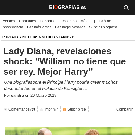
Bi
O
GRAFIAS.es
Actores
Cantantes
Deportistas
Modelos
Más...
|
País de
Biografías
procedencia
Las más vistas
Las mejor votadas
Sube tu biografía
Películas
PORTADA
>
NOTICIAS
>
NOTICIAS FAMOSOS
Lady Diana, revelaciones
TV
shock: ’’William no tiene que
Música
ser rey. Mejor Harry’’
Un día como hoy
Una biografíasobre el Príncipe Harry podría crear muchos
descontentos en el Palacio de Kensigton...
Videos
Por
sandra
en
20 Marzo 2019
Galerías
Comentarios
(0)
Imprimir
Suscribirse
Compartir:
Noticias
Iniciar sesión
Crear cuenta