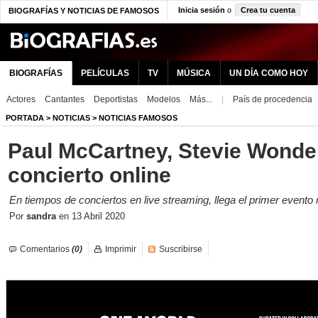
Inicia sesión
o
Crea tu cuenta
BIOGRAFÍAS Y NOTICIAS DE FAMOSOS
BIOGRAFÍAS
PELÍCULAS
TV
MÚSICA
UN DÍA COMO HOY
Actores
Cantantes
Deportistas
Modelos
Más...
|
País de procedencia
PORTADA
>
NOTICIAS
>
NOTICIAS FAMOSOS
Paul McCartney, Stevie Wonder
concierto online
En tiempos de conciertos en live streaming, llega el primer evento re
Por
sandra
en
13 Abril 2020
Comentarios
(0)
Imprimir
Suscribirse