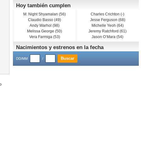
Hoy también cumplen
M. Night Shyamalan (56)
Charles Crichton (-)
Claudio Basso (49)
Jesse Ferguson (68)
Andy Warhol (98)
Michelle Yeoh (64)
Melissa George (50)
Jeremy Ratchford (61)
Vera Farmiga (53)
Jason O’Mara (54)
Nacimientos y estrenos en la fecha
DD/MM
/
o