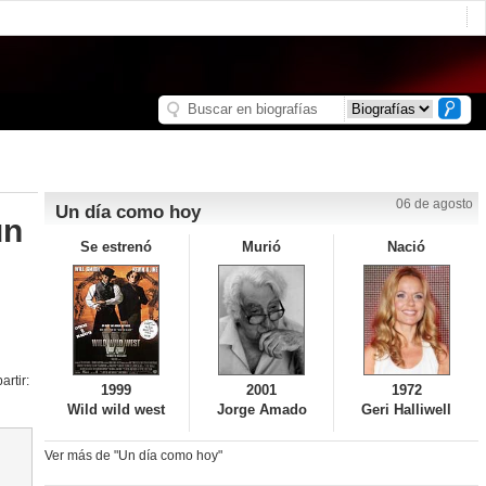
06 de agosto
Un día como hoy
un
Se estrenó
Murió
Nació
rtir:
1999
2001
1972
Wild wild west
Jorge Amado
Geri Halliwell
Ver más de "Un día como hoy"