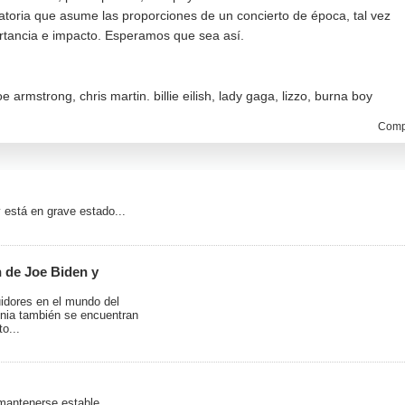
toria que asume las proporciones de un concierto de época, tal vez
rtancia e impacto. Esperamos que sea así.
 joe armstrong
,
chris martin. billie eilish
,
lady gaga
,
lizzo
,
burna boy
Compa
y está en grave estado...
 de Joe Biden y
idores en el mundo del
onia también se encuentran
o...
mantenerse estable...