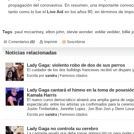
propagación del coronavirus. En resumen, una importante convoca
tanto como lo fue el
Live Aid
en los años 80, en términos de impo
Tags
:
paul mccartney
,
elton john
,
stevie wonder. eddie vedder
,
billie
Comentarios
(0)
Imprimir
Suscribirse
Noticias relacionadas
Lady Gaga: violento robo de dos de sus perros
El cuidador de los dos bulldogs franceses recibió un disparo 
Escrita por
sandra
| Famosos citados:
Lady Gaga cantará el himno en la toma de posesión
Kamala Harris
El nuevo curso democrático atraerá una amplia gama de segu
espectáculo: entre los artistas ya confirmados para la cerem
Justin Timberlake, Jennifer Lopez, Jon Bon Jovi y Demi Lovat
Escrita por
sandra
| Famosos citados:
Lady Gaga no controla su cerebro
La cantante reveló que debe tomar antipsicóticos para poder 