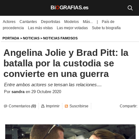
Bi
O
GRAFIAS.es
Actores
Cantantes
Deportistas
Modelos
Más...
|
País de
Biografías
procedencia
Las más vistas
Las mejor votadas
Sube tu biografía
Películas
PORTADA
>
NOTICIAS
>
NOTICIAS FAMOSOS
Angelina Jolie y Brad Pitt: la
TV
batalla por la custodia se
Música
convierte en una guerra
Un día como hoy
Entre ambos actores se tensan las relaciones....
Por
sandra
en
29 Octubre 2020
Videos
Comentarios
Galerías
(0)
Imprimir
Suscribirse
Compartir:
Noticias
Iniciar sesión
Crear cuenta