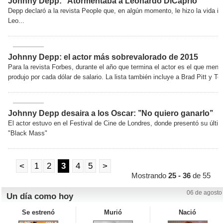
Johnny Depp: ’’Atormentaba a Leonardo DiCaprio’’
Depp declaró a la revista People que, en algún momento, le hizo la vida in
Leo...
Johnny Depp: el actor más sobrevalorado de 2015
Para la revista Forbes, durante el año que termina el actor es el que men
produjo por cada dólar de salario. La lista también incluye a Brad Pitt y To
Johnny Depp desaira a los Oscar: ’’No quiero ganarlo’’
El actor estuvo en el Festival de Cine de Londres, donde presentó su últim
"Black Mass"
<
1
2
3
4
5
>
Mostrando
25 - 36
de 55
06 de agosto
Un día como hoy
Se estrenó
Murió
Nació