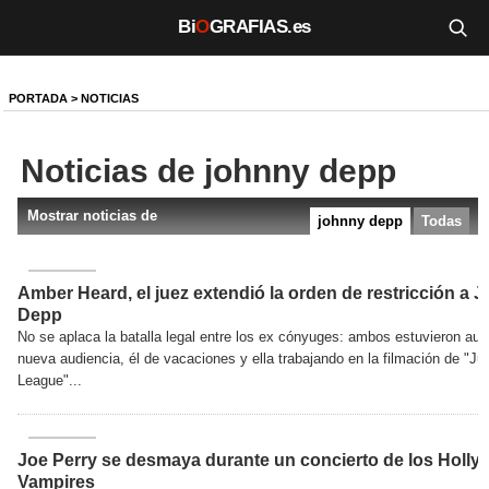
Bi
O
GRAFIAS.es
Biografías
PORTADA
>
NOTICIAS
Películas
Noticias de johnny depp
TV
Mostrar noticias de
johnny depp
Todas
Música
Un día como hoy
Amber Heard, el juez extendió la orden de restricción a 
Depp
Videos
No se aplaca la batalla legal entre los ex cónyuges: ambos estuvieron aus
nueva audiencia, él de vacaciones y ella trabajando en la filmación de "Ju
Galerías
League"...
Noticias
Joe Perry se desmaya durante un concierto de los Holl
Vampires
Iniciar sesión
Crear cuenta