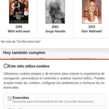
1999
2001
1972
Wild wild west
Jorge Amado
Geri Halliwell
Ver más de "Un día como hoy"
Hoy también cumplen
M. Night Shyamalan (56)
Charles Crichton (-)
Claudio Basso (49)
Jesse Ferguson (68)
Este sitio utiliza cookies
Andy Warhol (98)
Michelle Yeoh (64)
Melissa George (50)
Jeremy Ratchford (61)
Utilizamos cookies propias y de terceros para mejorar tu experiencia de
Vera Farmiga (53)
Jason O’Mara (54)
navegación, personalizar el contenido y analizar nuestro tráfico. Puedes
aceptar todas las cookies, configurar tus preferencias o rechazar las no
Nacimientos y estrenos en la fecha
esenciales.
DD/MM
/
Esenciales
Necesarias para el funcionamiento del sitio. No pueden desactivarse.