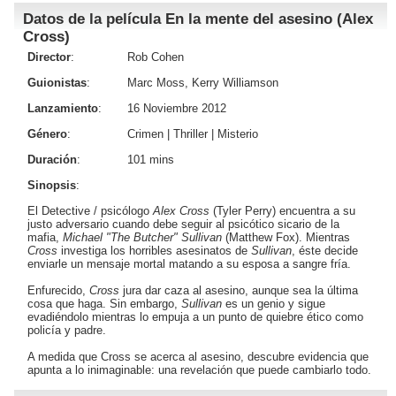
Datos de la película En la mente del asesino (Alex
Cross)
Director
:
Rob Cohen
Guionistas
:
Marc Moss, Kerry Williamson
Lanzamiento
:
16 Noviembre 2012
Género
:
Crimen
|
Thriller
|
Misterio
Duración
:
101 mins
Sinopsis
:
El Detective / psicólogo
Alex Cross
(
Tyler Perry
) encuentra a su
justo adversario cuando debe seguir al psicótico sicario de la
mafia,
Michael "The Butcher" Sullivan
(
Matthew Fox
). Mientras
Cross
investiga los horribles asesinatos de
Sullivan
, éste decide
enviarle un mensaje mortal matando a su esposa a sangre fría.
Enfurecido,
Cross
jura dar caza al asesino, aunque sea la última
cosa que haga. Sin embargo,
Sullivan
es un genio y sigue
evadiéndolo mientras lo empuja a un punto de quiebre ético como
policía y padre.
A medida que Cross se acerca al asesino, descubre evidencia que
apunta a lo inimaginable: una revelación que puede cambiarlo todo.