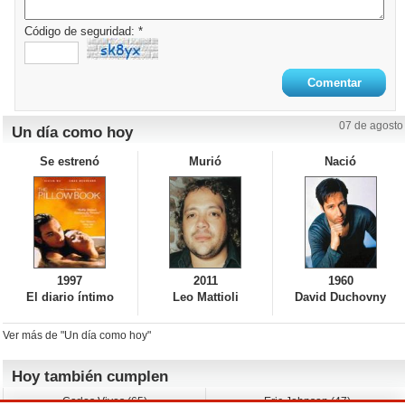
Código de seguridad: *
07 de agosto
Un día como hoy
Se estrenó
Murió
Nació
1997
2011
1960
El diario íntimo
Leo Mattioli
David Duchovny
Ver más de "Un día como hoy"
Hoy también cumplen
Carlos Vives (65)
Eric Johnson (47)