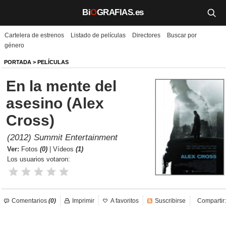
Bi
O
GRAFIAS.es
Cartelera de estrenos
Listado de películas
Directores
Buscar por
Biografías
género
Películas
PORTADA
>
PELÍCULAS
En la mente del
TV
asesino (Alex
Música
Cross)
Un día como hoy
(2012) Summit Entertainment
Ver:
Fotos
(0)
|
Vídeos
(1)
Videos
Los usuarios votaron:
Galerías
Noticias
Comentarios
(0)
Imprimir
A favoritos
Suscribirse
Compartir:
Iniciar sesión
Crear cuenta