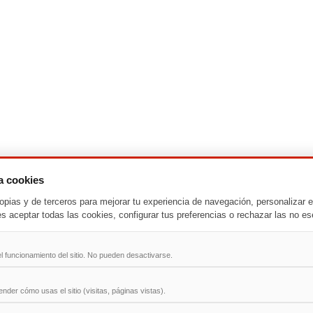
za cookies
opias y de terceros para mejorar tu experiencia de navegación, personalizar e
-
T
-
U
-
V
-
W
-
X
-
Y
-
Z
es aceptar todas las cookies, configurar tus preferencias o rechazar las no es
ad
l funcionamiento del sitio. No pueden desactivarse.
der cómo usas el sitio (visitas, páginas vistas).