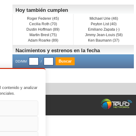
Hoy también cumplen
Roger Federer (45)
Michael Urie (46)
Cecilia Roth (70)
Peyton List (40)
Dustin Hoffman (89)
Emiliano Zapata (-)
Martin Brest (75)
Jimmy Jean-Louis (58)
Adam Roarke (89)
Ken Baumann (37)
Nacimientos y estrenos en la fecha
DD/MM
/
l contenido y analizar
enciales.