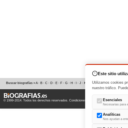
Este sitio utili
Utilizamos cookies pr
Buscar biografías >
A
-
B
-
C
-
D
-
E
-
F
-
G
-
H
-
I
-
J
-
K
-
L
-
M
-
N
-
O
-
P
-
Q
-
R
-
S
nuestro tráfico. Pued
Esenciales
© 1999-2014. Todos los derechos reservados.
Condiciones de uso
y
Política de Privacid
Necesarias para e
Analíticas
Nos ayudan a enten