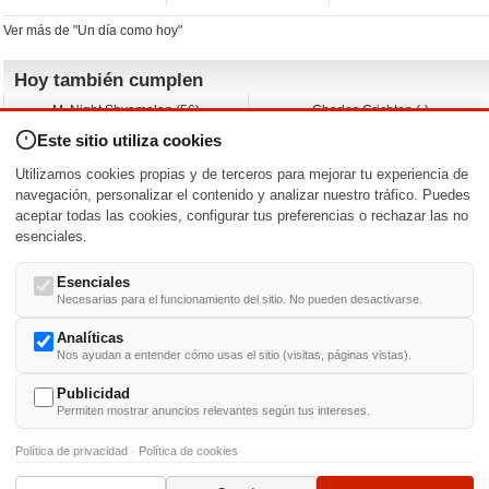
Ver más de "Un día como hoy"
Hoy también cumplen
M. Night Shyamalan (56)
Charles Crichton (-)
Claudio Basso (49)
Jesse Ferguson (68)
Este sitio utiliza cookies
Andy Warhol (98)
Michelle Yeoh (64)
Melissa George (50)
Jeremy Ratchford (61)
Utilizamos cookies propias y de terceros para mejorar tu experiencia de
Vera Farmiga (53)
Jason O’Mara (54)
navegación, personalizar el contenido y analizar nuestro tráfico. Puedes
aceptar todas las cookies, configurar tus preferencias o rechazar las no
Nacimientos y estrenos en la fecha
esenciales.
DD/MM
/
Esenciales
Necesarias para el funcionamiento del sitio. No pueden desactivarse.
Analíticas
Nos ayudan a entender cómo usas el sitio (visitas, páginas vistas).
Buscar biografías >
A
-
B
-
C
-
D
-
E
-
F
-
G
-
H
-
I
-
J
-
K
-
L
-
M
-
N
-
O
-
P
-
Q
-
R
-
S
-
T
-
U
-
V
-
W
-
X
-
Y
-
Z
Publicidad
Permiten mostrar anuncios relevantes según tus intereses.
Política de privacidad
·
Política de cookies