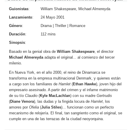
Guionistas
:
William Shakespeare, Michael Almereyda
Lanzamiento
:
24 Mayo 2001
Género
:
Drama
|
Thriller
|
Romance
Duración
:
112 mins
Sinopsis
:
Basado en la genial obra de
William Shakespeare
, el director
Michael Almereyda
adapta el original... al comienzo del tercer
milenio.
En Nueva York, en el año 2000, el reino de Dinamarca se
transforma
en la empresa multinacional Denmark, y quienes están
a cargo son los familiares de
Hamlet
(
Ethan Hawke
), joven hijo del
empresario asesinado. A partir del crimen y el infame matrimonio
de su tío
Claudio
(
Kyle MacLachlan
) con su madre
Gertrudis
(
Diane Venora
), las dudas y la fingida locura de
Hamlet
, los
amores por
Ofelia
(
Julia Stiles
)... funcionan como un perfecto
mecanismo de relojería. El final, tan sangriento como el original, se
cumple en una de las terrazas de la ciudad neoyorquina.