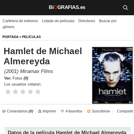
Bi
O
GRAFIAS.es
Cartelera de estrenos
Listado de películas
Directores
Buscar por
Biografías
género
Películas
PORTADA
>
PELÍCULAS
Hamlet de Michael
TV
Almereyda
Música
(2001) Miramax Films
Un día como hoy
Ver:
Fotos
(0)
Los usuarios votaron:
Videos
Galerías
Comentarios
(0)
Imprimir
A favoritos
Suscribirse
Compartir:
Noticias
Datos de la película Hamlet de Michael Almereyda
Iniciar sesión
Crear cuenta