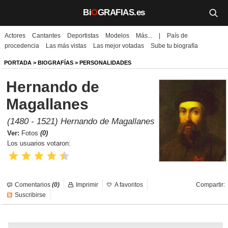
Bi
O
GRAFIAS.es
Actores
Cantantes
Deportistas
Modelos
Más...
|
País de
Biografías
procedencia
Las más vistas
Las mejor votadas
Sube tu biografía
Películas
PORTADA
>
BIOGRAFÍAS
>
PERSONALIDADES
Hernando de
TV
Magallanes
Música
(1480 - 1521) Hernando de Magallanes
Un día como hoy
Ver:
Fotos
(0)
Los usuarios votaron:
Videos
Galerías
Comentarios
(0)
Imprimir
A favoritos
Compartir:
Suscribirse
Noticias
Iniciar sesión
Crear cuenta