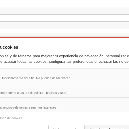
za cookies
opias y de terceros para mejorar tu experiencia de navegación, personalizar e
es aceptar todas las cookies, configurar tus preferencias o rechazar las no es
l funcionamiento del sitio. No pueden desactivarse.
der cómo usas el sitio (visitas, páginas vistas).
anuncios relevantes según tus intereses.
-
T
-
U
-
V
-
W
-
X
-
Y
-
Z
lítica de cookies