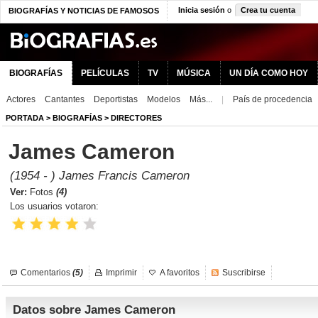
Inicia sesión
o
Crea tu cuenta
BIOGRAFÍAS Y NOTICIAS DE FAMOSOS
BIOGRAFÍAS
PELÍCULAS
TV
MÚSICA
UN DÍA COMO HOY
Actores
Cantantes
Deportistas
Modelos
Más...
|
País de procedencia
PORTADA
>
BIOGRAFÍAS
>
DIRECTORES
James Cameron
(1954 - ) James Francis Cameron
Ver:
Fotos
(4)
Los usuarios votaron:
Comentarios
(5)
Imprimir
A favoritos
Suscribirse
Datos sobre James Cameron