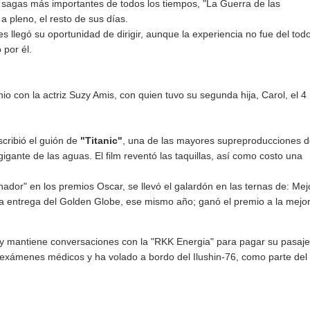
s sagas más importantes de todos los tiempos, "La Guerra de las
a pleno, el resto de sus días.
 llegó su oportunidad de dirigir, aunque la experiencia no fue del tod
 por él.
o con la actriz Suzy Amis, con quien tuvo su segunda hija, Carol, el 4
scribió el guión de
"Titanic"
,
una de las mayores supreproducciones 
igante de las aguas. El film reventó las taquillas, así como costo una
anador" en los premios Oscar, se llevó el galardón en las ternas de: Mej
 la entrega del Golden Globe, ese mismo año; ganó el premio a la mejo
 y mantiene conversaciones con la "RKK Energia" para pagar su pasaje
s exámenes médicos y ha volado a bordo del Ilushin-76, como parte del