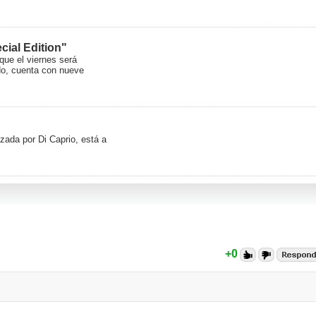
cial Edition"
que el viernes será
do, cuenta con nueve
izada por Di Caprio, está a
+0