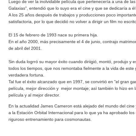
Luego de ver la inolvidable película que pertenecería a una de la
Galaxias", entendió que lo suyo era el cine y que se dedicaría a él 
A los 25 años después de trabajos y producciones poco importantes
satisfactoria, por lo que decidió no volver a dirigir un film no escrito
El 15 de febrero de 1993 nace su primera hija.
En el año 2000, más precisamente el 4 de junio, contrajo matrimoni
de abril del 2001.
Sin duda logrró su mayor éxito cuando diriigió, montó, produjo y e
todos los tiempos, que nos remontaba fielmente a la vida de este g
verdadera fortuna.
Tal fue el éxito alcanzado que en 1997, se convirtió en "el gran g
película, mejor dirección y mejor montaje; así también lo hizo en
película y al mejor director.
En la actualidad James Cameron está alejado del mundo del cine
a la Estación Orbital Internacional para lo que ya ha aprobado lo
riguroso entrenamiento para cosmonautas.