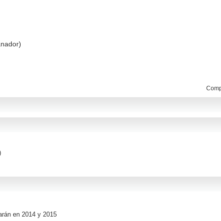
anador)
Compa
)
narán en 2014 y 2015