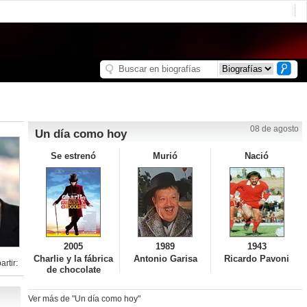
08 de agosto
Un día como hoy
Se estrenó
Murió
Nació
2005
1989
1943
Charlie y la fábrica
Antonio Garisa
Ricardo Pavoni
rtir:
de chocolate
Ver más de "Un día como hoy"