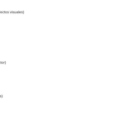
fectos visuales)
tor)
s)