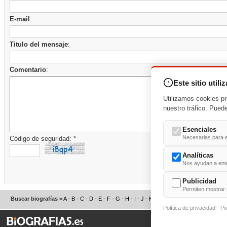
E-mail
:
Titulo del mensaje
:
Comentario
:
Este sitio utili
Utilizamos cookies pr
nuestro tráfico. Pued
Esenciales
Necesarias para e
Código de seguridad: *
Analíticas
Nos ayudan a enten
Publicidad
Permiten mostrar 
Buscar biografías >
A
-
B
-
C
-
D
-
E
-
F
-
G
-
H
-
I
-
J
-
K
-
L
-
M
-
N
-
O
-
P
-
Q
-
R
-
S
Política de privacidad
·
Po