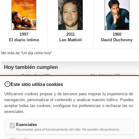
1997
2011
1960
El diario íntimo
Leo Mattioli
David Duchovny
Ver más de "Un día como hoy"
Hoy también cumplen
Carlos Vives (65)
Eric Johnson (47)
Emil Nolde (-)
Erik King (17)
Este sitio utiliza cookies
Nicholas Ray (-)
Liam James (30)
Charlize Theron (51)
Wayne Knight (71)
Utilizamos cookies propias y de terceros para mejorar tu experiencia de
Maggie Wheeler (65)
Michael Shannon (52)
navegación, personalizar el contenido y analizar nuestro tráfico. Puedes
aceptar todas las cookies, configurar tus preferencias o rechazar las no
Nacimientos y estrenos en la fecha
esenciales.
DD/MM
/
Esenciales
Necesarias para el funcionamiento del sitio. No pueden desactivarse.