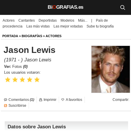
Bi
O
GRAFIAS.es
Actores
Cantantes
Deportistas
Modelos
Más...
|
País de
Biografías
procedencia
Las más vistas
Las mejor votadas
Sube tu biografía
Películas
PORTADA
>
BIOGRAFÍAS
>
ACTORES
Jason Lewis
TV
(1971 - ) Jason Lewis
Música
Ver:
Fotos
(0)
Los usuarios votaron:
Un día como hoy
Videos
Comentarios
(1)
Imprimir
A favoritos
Compartir:
Galerías
Suscribirse
Noticias
Datos sobre Jason Lewis
Iniciar sesión
Crear cuenta