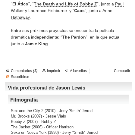
“
El Ático
”, “
The Death and Life of Bobby Z
”, junto a
Paul
Walker
y
Laurence Fishburne
y “
Caos
”, junto a
Anne
Hathaway
.
Entre sus próximos proyectos se encuentra la película
dramática independiente: “
The Pardon
”, en la que actúa
junto a
Jamie King
.
Comentarios
(1)
Imprimir
A favoritos
Compartir:
Suscribirse
Vida profesional de Jason Lewis
Filmografía
Sex and the City 2
(2010) - Jerry 'Smith' Jerrod
Mr. Brooks
(2007) - Jesse Vialo
Bobby Z
(2007) - Bobby Z
The Jacket
(2006) - Officer Harrison
Sexo en Nueva York
(1998) - Jerry "Smith" Jerrod