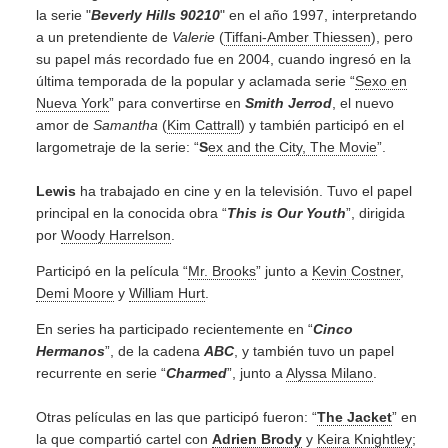
la serie "
Beverly Hills 90210
" en el año 1997, interpretando
a un pretendiente de
Valerie
(
Tiffani-Amber Thiessen
), pero
su papel más recordado fue en 2004, cuando ingresó en la
última temporada de la popular y aclamada serie “
Sexo en
Nueva York
” para convertirse en
Smith Jerrod
, el nuevo
amor de
Samantha
(
Kim Cattrall
) y también participó en el
largometraje de la serie: “
S
ex and the City, The Movie
”.
Lewis
ha trabajado en cine y en la televisión. Tuvo el papel
principal en la conocida obra “
This is Our Youth
”, dirigida
por
Woody Harrelson
.
Participó en la película “
Mr. Brooks
” junto a
Kevin Costner
,
Demi Moore
y
William Hurt
.
En series ha participado recientemente en “
Cinco
Hermanos
”, de la cadena
ABC
, y también tuvo un papel
recurrente en serie “
Charmed
”, junto a
Alyssa Milano
.
Otras películas en las que participó fueron: “
The Jacket
” en
la que compartió cartel con
Adrien Brody
y
Keira Knightley
;