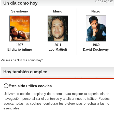
07 de agosto
Un día como hoy
Se estrenó
Murió
Nació
1997
2011
1960
El diario íntimo
Leo Mattioli
David Duchovny
Ver más de "Un día como hoy"
Hoy también cumplen
Carlos Vives (65)
Eric Johnson (47)
Emil Nolde (-)
Erik King (17)
Este sitio utiliza cookies
Nicholas Ray (-)
Liam James (30)
Charlize Theron (51)
Wayne Knight (71)
Utilizamos cookies propias y de terceros para mejorar tu experiencia de
Maggie Wheeler (65)
Michael Shannon (52)
navegación, personalizar el contenido y analizar nuestro tráfico. Puedes
aceptar todas las cookies, configurar tus preferencias o rechazar las no
Nacimientos y estrenos en la fecha
esenciales.