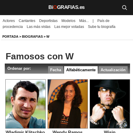
Bi
O
GRAFIAS.es
Actores
Cantantes
Deportistas
Modelos
Más...
|
País de
Biografías
procedencia
Las más vistas
Las mejor votadas
Sube tu biografía
Películas
PORTADA
>
BIOGRAFIAS
> W
TV
Famosos con W
Música
Ordenar por:
Fecha
Alfabéticamente
Actualización
Un día como hoy
Videos
Galerías
Noticias
Iniciar sesión
Crear cuenta
Wladimir Klitschko
Wendy Ramos
Wisin