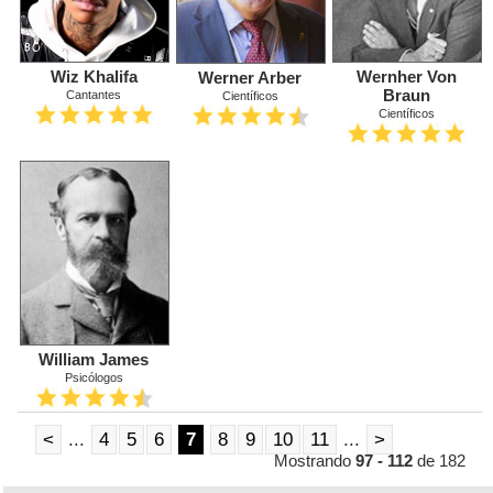
Wiz Khalifa
Wernher Von
Werner Arber
Braun
Cantantes
Científicos
Científicos
William James
Psicólogos
<
...
4
5
6
7
8
9
10
11
...
>
Mostrando
97 - 112
de 182