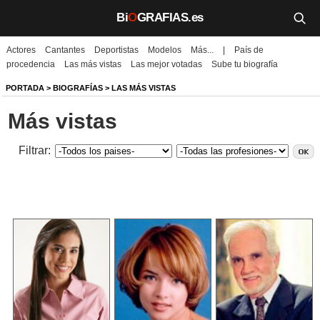
Bi
O
GRAFIAS.es
Actores
Cantantes
Deportistas
Modelos
Más...
|
País de
Biografías
procedencia
Las más vistas
Las mejor votadas
Sube tu biografía
Películas
PORTADA
>
BIOGRAFÍAS
> LAS MÁS VISTAS
Más vistas
TV
Música
Filtrar:
Un día como hoy
Videos
Galerías
Noticias
Iniciar sesión
Crear cuenta