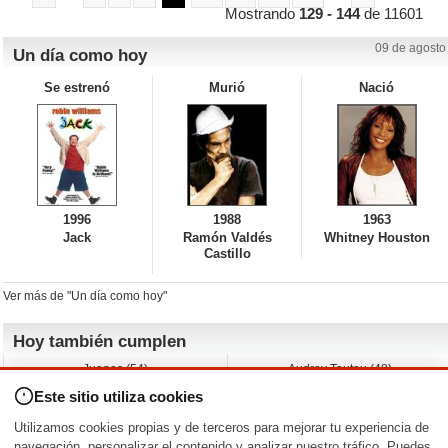
Mostrando
129 - 144
de 11601
09 de agosto
Un día como hoy
Se estrenó
Murió
Nació
1996
1988
1963
Jack
Ramón Valdés
Whitney Houston
Castillo
Ver más de "Un día como hoy"
Hoy también cumplen
Juanes (54)
Audrey Tautou (48)
Liz Vassey (54)
Melanie Griffith (69)
Este sitio utiliza cookies
Jessica Capshaw (50)
Gillian Anderson (58)
Sam Elliott (82)
The Edge (65)
Utilizamos cookies propias y de terceros para mejorar tu experiencia de
Jarvis Hayes (45)
Anna Kendrick (41)
navegación, personalizar el contenido y analizar nuestro tráfico. Puedes