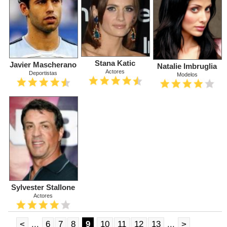
Stana Katic
Javier Mascherano
Natalie Imbruglia
Actores
Deportistas
Modelos
Sylvester Stallone
Actores
<
...
6
7
8
9
10
11
12
13
...
>