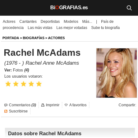
Bi
O
GRAFIAS.es
Actores
Cantantes
Deportistas
Modelos
Más...
|
País de
Biografías
procedencia
Las más vistas
Las mejor votadas
Sube tu biografía
Películas
PORTADA
>
BIOGRAFÍAS
>
ACTORES
Rachel McAdams
TV
(1976 - ) Rachel Anne McAdams
Música
Ver:
Fotos
(4)
Los usuarios votaron:
Un día como hoy
Videos
Comentarios
(3)
Imprimir
A favoritos
Compartir:
Galerías
Suscribirse
Noticias
Datos sobre Rachel McAdams
Iniciar sesión
Crear cuenta