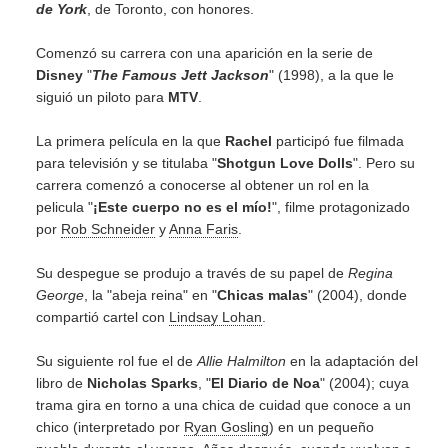
de York
, de Toronto, con honores.
Comenzó su carrera con una aparición en la serie de
Disney
"
The Famous Jett Jackson
" (1998), a la que le
siguió un piloto para
MTV
.
La primera película en la que
Rachel
participó fue filmada
para televisión y se titulaba "
Shotgun Love Dolls
". Pero su
carrera comenzó a conocerse al obtener un rol en la
pelicula "
¡Este cuerpo no es el mío!
", filme protagonizado
por
Rob Schneider
y
Anna Faris
.
Su despegue se produjo a través de su papel de
Regina
George
, la "abeja reina" en "
Chicas malas
" (2004), donde
compartió cartel con
Lindsay Lohan
.
Su siguiente rol fue el de
Allie Halmilton
en la adaptación del
libro de
Nicholas Sparks
, "
El Diario de Noa
" (2004); cuya
trama gira en torno a una chica de cuidad que conoce a un
chico (interpretado por
Ryan Gosling
) en un pequeño