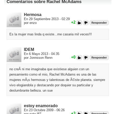
Comentarios sobre Rachel McAdams
Hermosa
En 29 Septiembre 2013 - 02:29
+2
por enzo
Es la mujer mas linda q existe...me casaria mil veces!!!
IDEM
En 6 Mayo 2013 - 04:35
+0
por Jonnsson Renn
no creÃ­ ni me imaginaba que existiese alguien con un
pensamiento como el mio, Rachel McAdams es una de las
mujeres mÃ¡s hermosas y talentosas de Ã©ste planeta. siempre
vivo elogiandola y destacando por doquier su particular y
deslumbrante belleza. un sue
estoy enamorado
En 23 Octubre 2009 - 06:26
+3
por pato.l87