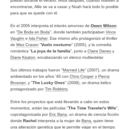
pueblo durante el verano. Años después, cuando vuelven a
encontrarse, Allie se va a casar y Noah hará todo lo posible
para que se quede con él.
En el 2005 interpreta el interés amoroso de
Owen Wilson
en "
De Boda en Boda
", donde también participaban
Vince
Vaughn
e
Isla Fisher
. Ese mismo año protagonizó el thriller
de
Wes Craven
"
Vuelo nocturno
" (2005); y la comedia
romántica "
La joya de la familia
", junto a
Claire Danes
y
Diane Keaton
, encabezando un elenco multiestelar.
Sus últimos trabajos fueron "
Married Life
" (2007), un drama
ambientado en los años '40 con
Chris Cooper
y
Pierce
Brosnan
; y "
The Lucky Ones
" (2008), un drama bélico
protagonizado por
Tim Robbins
.
Entre los proyectos que está llevando a cabo en estos
momentos, están las películas "
The Time Traveler's Wife
",
coprotagonizada por
Eric Bana
, un drama de ciencia ficción
donde
Rachel
interpreta a la mujer de
Bana
,
quien tiene
una alteración genética que le permite viajar en el tiempo.