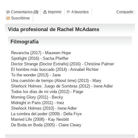
Comentarios
(3)
Imprimir
A favoritos
Compartir:
Suscribirse
Vida profesional de Rachel McAdams
Filmografía
Revancha
(2017) - Maureen Hope
Spotlight
(2016) - Sacha Pfeiffer
Doctor Strange (Doctor Extraño)
(2016) - Christine Palmer
El hombre más buscado
(2014) - Annabel Richter
To the wonder
(2013) - Jane
Una cuestión de tiempo (About time)
(2013) - Mary
Sherlock Holmes: Juego de Sombras
(2012) - Irene Adler
Todos los días de mi vida
(2012) - Paige
Morning Glory
(2011) - Becky
Midnight in Paris
(2011) - Inez
Sherlock Holmes
(2010) - Irene Adler
La sombra del poder
(2009) - Della Frye
Married Life
(2008) - Kay Nesbitt
De Boda en Boda
(2005) - Claire Cleary