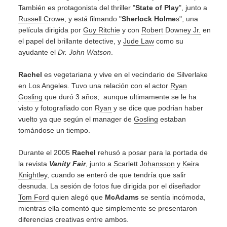
También es protagonista del thriller "
State of Play
", junto a
Russell Crowe
; y está filmando "
Sherlock Holme
s", una
película dirigida por
Guy Ritchie
y con
Robert Downey Jr.
en
el papel del brillante detective, y
Jude Law
como su
ayudante el
Dr. John Watson
.
Rachel
es vegetariana y vive en el vecindario de Silverlake
en Los Angeles. Tuvo una relación con el actor
Ryan
Gosling
que duró 3 años; aunque ultimamente se le ha
visto y fotografiado con
Ryan
y se dice que podrian haber
vuelto ya que según el manager de
Gosling
estaban
tomándose un tiempo.
Durante el 2005
Rachel
rehusó a posar para la portada de
la revista
Vanity Fair
, junto a
Scarlett Johansson
y
Keira
Knightley
, cuando se enteró de que tendría que salir
desnuda. La sesión de fotos fue dirigida por el diseñador
Tom Ford
quien alegó que
McAdams
se sentía incómoda,
mientras ella comentó que simplemente se presentaron
diferencias creativas entre ambos.