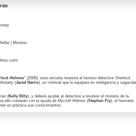
ras
roney
hriller
|
Misterio
rbros.com/
rlock Holmes
" (2009): esta secuela muestra al famoso detective
Sherlock
Moriarty
(
Jared Harris
), un criminal que lo equipara en inteligencia y sagacid
tan
(
Kelly Rilly
), y deberá ayudar al detective a resolver el misterio de la
ra ello contarán con la ayuda de
Mycroft Holmes
(
Stephen Fry
), el hermano
oner en práctica sus conocimientos.