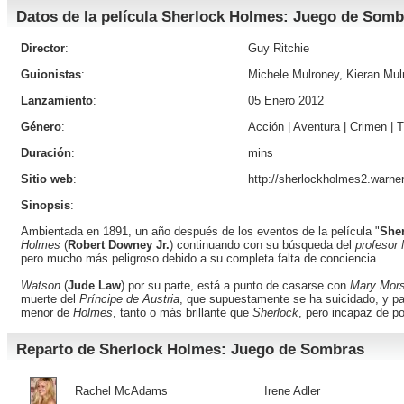
Datos de la película Sherlock Holmes: Juego de Somb
Director
:
Guy Ritchie
Guionistas
:
Michele Mulroney, Kieran Mul
Lanzamiento
:
05 Enero 2012
Género
:
Acción
|
Aventura
|
Crimen
|
T
Duración
:
mins
Sitio web
:
http://sherlockholmes2.warne
Sinopsis
:
Ambientada en 1891, un año después de los eventos de la película "
She
Holmes
(
Robert Downey Jr.
) continuando con su búsqueda del
profesor 
pero mucho más peligroso debido a su completa falta de conciencia.
Watson
(
Jude Law
) por su parte, está a punto de casarse con
Mary Mors
muerte del
Príncipe de Austria
, que supuestamente se ha suicidado, y pa
menor de
Holmes
, tanto o más brillante que
Sherlock
, pero incapaz de p
Reparto de Sherlock Holmes: Juego de Sombras
Rachel McAdams
Irene Adler