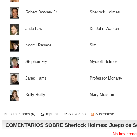
Robert Downey Jr.
Sherlock Holmes
Jude Law
Dr. John Watson
Noomi Rapace
Sim
Stephen Fry
Mycroft Holmes
Jared Harris
Professor Moriarty
Kelly Reilly
Mary Morstan
Comentarios
(0)
Imprimir
A favoritos
Suscribirse
COMENTARIOS SOBRE Sherlock Holmes: Juego de S
No hay comen