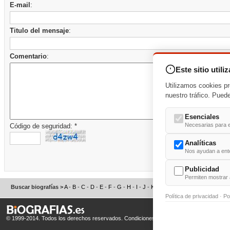
E-mail
:
Titulo del mensaje
:
Comentario
:
Este sitio utili
Utilizamos cookies pr
nuestro tráfico. Pued
Esenciales
Necesarias para e
Código de seguridad: *
Analíticas
Nos ayudan a enten
Publicidad
Permiten mostrar 
Buscar biografías >
A
-
B
-
C
-
D
-
E
-
F
-
G
-
H
-
I
-
J
-
K
-
L
-
M
-
N
-
O
-
P
-
Q
-
R
-
S
Política de privacidad
·
Po
© 1999-2014. Todos los derechos reservados.
Condiciones de uso
y
Política de Privacid