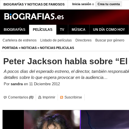
Inicia sesión
o
Crea tu cuenta
BIOGRAFÍAS Y NOTICIAS DE FAMOSOS
BIOGRAFÍAS
PELÍCULAS
TV
MÚSICA
UN DÍA COMO HOY
Cartelera de estrenos
Listado de películas
Directores
Buscar por género
PORTADA
>
NOTICIAS
>
NOTICIAS PELICULAS
Peter Jackson habla sobre “El
A pocos días del esperado estreno, el director, también responsable 
detalles sobre lo que espera provocar en la audiencia…
Por
sandra
en
11 Diciembre 2012
Comentarios
(0)
Imprimir
Suscribirse