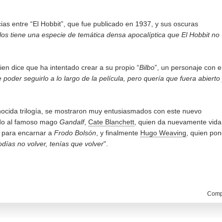
as entre “El Hobbit”, que fue publicado en 1937, y sus oscuras
llos tiene una especie de temática densa apocalíptica que El Hobbit no
uien dice que ha intentado crear a su propio “
Bilbo
”, un personaje con e
 poder seguirlo a lo largo de la película, pero quería que fuera abierto
onocida trilogía, se mostraron muy entusiasmados con este nuevo
ndo al famoso mago
Gandalf
,
Cate Blanchett
, quien da nuevamente vida
 para encarnar a
Frodo Bolsón
, y finalmente
Hugo Weaving
, quien po
días no volver, tenías que volver
".
Compa