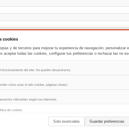
za cookies
opias y de terceros para mejorar tu experiencia de navegación, personalizar e
es aceptar todas las cookies, configurar tus preferencias o rechazar las no es
l funcionamiento del sitio. No pueden desactivarse.
der cómo usas el sitio (visitas, páginas vistas).
anuncios relevantes según tus intereses.
-
T
-
U
-
V
-
W
-
X
-
Y
-
Z
lítica de cookies
Solo esenciales
Guardar preferencias
ad