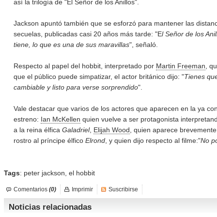
así la trilogía de "El Señor de los Anillos".
Jackson apuntó también que se esforzó para mantener las distanci
secuelas, publicadas casi 20 años más tarde: "E
l Señor de los Ani
tiene, lo que es una de sus maravillas
", señaló.
Respecto al papel del hobbit, interpretado por
Martin Freeman
, q
que el público puede simpatizar, el actor británico dijo: "
Tienes que
cambiable y listo para verse sorprendido
".
Vale destacar que varios de los actores que aparecen en la ya c
estreno:
Ian McKellen
quien vuelve a ser protagonista interpreta
a la reina élfica
Galadriel
,
Elijah Wood
, quien aparece brevemente
rostro al príncipe élfico
Elrond
, y quien dijo respecto al filme:"
No po
Tags
:
peter jackson
,
el hobbit
Comentarios
(0)
Imprimir
Suscribirse
Noticias relacionadas