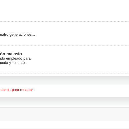
cuatro generaciones...
ión malasio
iendo empleado para
queda y rescate.
tarios para mostrar.