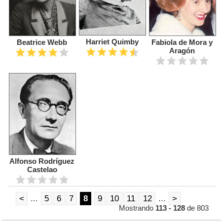
Harriet Quimby
Beatrice Webb
Fabiola de Mora y
Aragón
Alfonso Rodríguez
Castelao
<
...
5
6
7
8
9
10
11
12
...
>
Mostrando
113 - 128
de 803