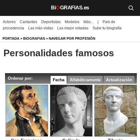
Bi
O
GRAFIAS.es
Actores
Cantantes
Deportistas
Modelos
Más...
|
País de
Biografías
procedencia
Las más vistas
Las mejor votadas
Sube tu biografía
Películas
PORTADA
>
BIOGRAFIAS
>
NAVEGAR POR PROFESIÓN
Personalidades famosos
TV
Música
Ordenar por:
Un día como hoy
Fecha
Alfabéticamente
Actualización
Videos
Galerías
Noticias
Iniciar sesión
Crear cuenta