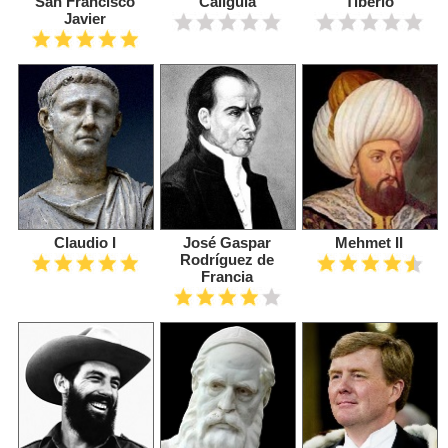
San Francisco
Calígula
Tiberio
Javier
Claudio I
José Gaspar
Mehmet II
Rodríguez de
Francia