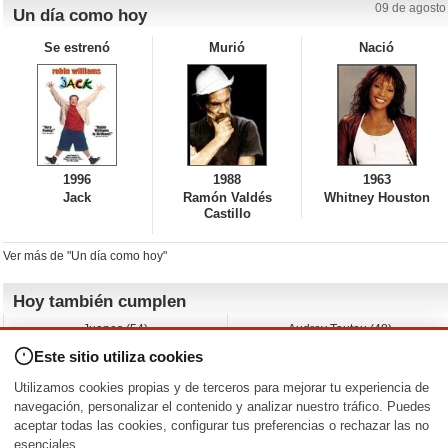
09 de agosto
Un día como hoy
Se estrenó
Murió
Nació
1996
1988
1963
Jack
Ramón Valdés
Whitney Houston
Castillo
Ver más de "Un día como hoy"
Hoy también cumplen
Juanes (54)
Audrey Tautou (48)
Liz Vassey (54)
Melanie Griffith (69)
Este sitio utiliza cookies
Jessica Capshaw (50)
Gillian Anderson (58)
Sam Elliott (82)
The Edge (65)
Utilizamos cookies propias y de terceros para mejorar tu experiencia de
Jarvis Hayes (45)
Anna Kendrick (41)
navegación, personalizar el contenido y analizar nuestro tráfico. Puedes
aceptar todas las cookies, configurar tus preferencias o rechazar las no
Nacimientos y estrenos en la fecha
esenciales.