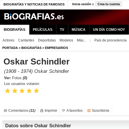
Inicia sesión
o
Crea tu cuenta
BIOGRAFÍAS Y NOTICIAS DE FAMOSOS
BIOGRAFÍAS
PELÍCULAS
TV
MÚSICA
UN DÍA COMO HOY
Actores
Cantantes
Deportistas
Modelos
Más...
|
País de procedencia
PORTADA
>
BIOGRAFÍAS
>
EMPRESARIOS
Oskar Schindler
(1908 - 1974) Oskar Schindler
Ver:
Fotos
(0)
Los usuarios votaron:
Comentarios
(11)
Imprimir
A favoritos
Suscribirse
Datos sobre Oskar Schindler