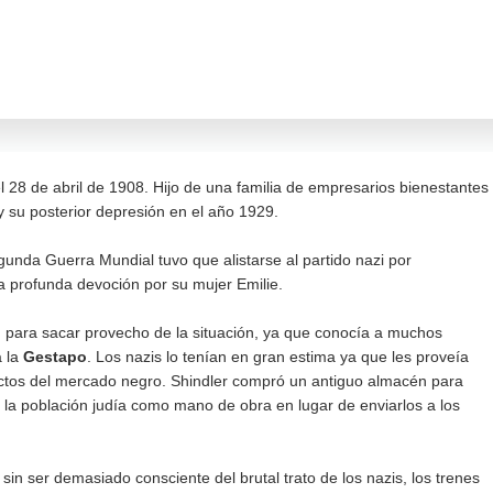
l 28 de abril de 1908. Hijo de una familia de empresarios bienestantes
 su posterior depresión en el año 1929.
unda Guerra Mundial tuvo que alistarse al partido nazi por
a profunda devoción por su mujer Emilie.
d para sacar provecho de la situación, ya que conocía a muchos
a la
Gestapo
. Los nazis lo tenían en gran estima ya que les proveía
ductos del mercado negro. Shindler compró un antiguo almacén para
 a la población judía como mano de obra en lugar de enviarlos a los
in ser demasiado consciente del brutal trato de los nazis, los trenes