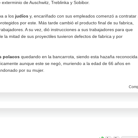
 exterminio de Auschwitz, Treblinka y Sobibor.
ba a los
judíos
y, encariñado con sus empleados comenzó a contratar
rotegidos por este. Más tarde cambió el producto final de su fabrica,
rabajadores. A su vez, dió instrucciones a sus trabajadores para que
la mitad de sus proyectiles tuvieron defectos de fabrica y por
s polacos
quedando en la bancarrota, siendo esta hazaña reconocida
nómicamente aunque este se negó, muriendo a la edad de 66 años en
bandonado por su mujer.
Compa