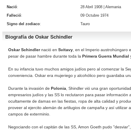
Nació
:
28 Abril 1908 |
Alemania
Falleció
:
09 Octubre 1974
Signo del zodiaco
:
Tauro
Biografía de Oskar Schindler
Oskar Schindler
nació en
Svitavy
, en el Imperio austrohúngaro e
pesar de pasar hambre durante toda la
Primera Guerra Mundial
y
En su infancia tuvo muchos amigos judíos pero al comenzar la Seg
conveniencia. Oskar era mujeriego y alcohólico pero guardaba un
Durante la invasión de
Polonia
, Shindler vió una gran oportunida
empresarios judíos y las SS lo reclutaron para pasar información 
ocultamente de damas en las fiestas, ropa de alta calidad y pro
proveer al ejercito alemán de artilugios de campaña y así utilizar
campos de exterminio.
Negociando con el capitán de las SS, Amon Goeth pudo "desviar", s