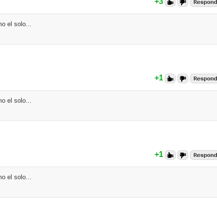
+3
o el solo...
+1
o el solo...
+1
o el solo...