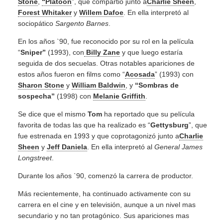
Stone
,
“Platoon
”, que compartió junto a
Charlie Sheen
,
Forest Whitaker
y
Willem Dafoe
. En ella interpretó al
sociopático
Sargento Barnes
.
En los años `90, fue reconocido por su rol en la película
“
Sniper”
(1993), con
Billy Zane
y que luego estaría
seguida de dos secuelas. Otras notables apariciones de
estos años fueron en films como “
Acosada
” (1993) con
Sharon Stone
y
William Baldwin
, y
“Sombras de
sospecha”
(1998) con
Melanie Griffith
.
Se dice que el mismo
Tom
ha reportado que su película
favorita de todas las que ha realizado es “
Gettysburg
”, que
fue estrenada en 1993 y que coprotagonizó junto a
Charlie
Sheen
y
Jeff Daniela
. En ella interpretó al
General James
Longstreet
.
Durante los años `90, comenzó la carrera de productor.
Más recientemente, ha continuado activamente con su
carrera en el cine y en televisión, aunque a un nivel mas
secundario y no tan protagónico. Sus apariciones mas