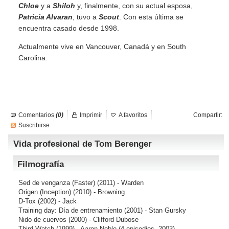
Chloe
y a
Shiloh
y, finalmente, con su actual esposa,
Patricia Alvaran
, tuvo a
Scout
. Con esta última se
encuentra casado desde 1998.
Actualmente vive en Vancouver, Canadá y en South
Carolina.
Comentarios
(0)
Imprimir
A favoritos
Compartir:
Suscribirse
Vida profesional de Tom Berenger
Filmografía
Sed de venganza (Faster)
(2011) - Warden
Origen (Inception)
(2010) - Browning
D-Tox
(2002) - Jack
Training day: Día de entrenamiento
(2001) - Stan Gursky
Nido de cuervos
(2000) - Clifford Dubose
Third Watch
(1999) - Aaron Noble (4 episodios, 2003)