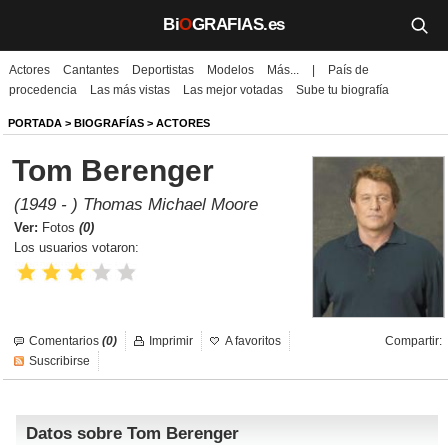
Bi
O
GRAFIAS.es
Actores
Cantantes
Deportistas
Modelos
Más...
|
País de
Biografías
procedencia
Las más vistas
Las mejor votadas
Sube tu biografía
Películas
PORTADA
>
BIOGRAFÍAS
>
ACTORES
Tom Berenger
TV
(1949 - ) Thomas Michael Moore
Música
Ver:
Fotos
(0)
Los usuarios votaron:
Un día como hoy
Videos
Comentarios
(0)
Imprimir
A favoritos
Compartir:
Galerías
Suscribirse
Noticias
Datos sobre Tom Berenger
Iniciar sesión
Crear cuenta