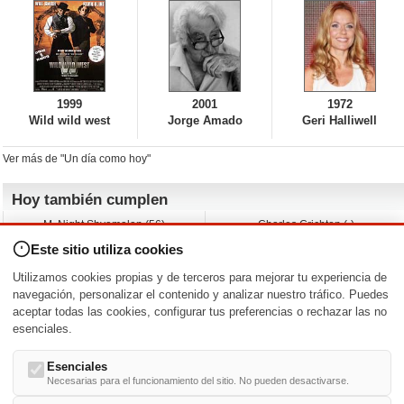
1999
2001
1972
Wild wild west
Jorge Amado
Geri Halliwell
Ver más de "Un día como hoy"
Hoy también cumplen
M. Night Shyamalan (56)
Charles Crichton (-)
Claudio Basso (49)
Jesse Ferguson (68)
Este sitio utiliza cookies
Andy Warhol (98)
Michelle Yeoh (64)
Melissa George (50)
Jeremy Ratchford (61)
Utilizamos cookies propias y de terceros para mejorar tu experiencia de
Vera Farmiga (53)
Jason O’Mara (54)
navegación, personalizar el contenido y analizar nuestro tráfico. Puedes
aceptar todas las cookies, configurar tus preferencias o rechazar las no
Nacimientos y estrenos en la fecha
esenciales.
DD/MM
/
Esenciales
Necesarias para el funcionamiento del sitio. No pueden desactivarse.