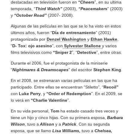
destacadas en televisión fueron en
“Cheers
”, en su ultima
temporada, “
Third Watch”
(2003),
“Peacemakers
” (2003)
y
“October Road”
(2007- 2008).
Algunas de las películas en las que se lo ha visto en estos
últimos años, fueron “
Día de entrenamiento
” (2001)
protagonizada por
Denzel Washington
y
Ethan Hawke
,
“
D- Tox: ojo asesino
”, con
Sylvester Stallone
y varios
films televisivos como
“Sniper 2
”, “
Detective
”, entre otras.
Durante el 2006, fue el protagonista de la miniserie
“
Nightmares & Dreamscapes
” del escritor
Stephen King
.
En el 2008, se estrenaran varias películas en las que ha
participado. Entre ellas se encuentran “Stiletto”, “
Recoil”
con
Luke Perry
, y
“Order of Redemption
”. En el 2009, se
lo verá en
“Charlie Valentine
”.
En su vida personal,
Tom
ha estado casado tres veces y
tiene un hijo y cinco hijas. Con su primera esposa,
Barbara
Wilson
, tuvo a
Allison
y a
Patrick
. Con su segunda
esposa, que se llamo
Lisa Williams,
tuvo a
Chelsea,