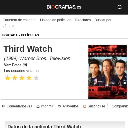
Bi
O
GRAFIAS.es
Cartelera de estrenos
Listado de películas
Directores
Buscar por
Biografías
género
Películas
PORTADA
>
PELÍCULAS
Third Watch
TV
(1999) Warner Bros. Television
Música
Ver:
Fotos
(0)
Los usuarios votaron:
Un día como hoy
Videos
Galerías
Comentarios
(1)
Imprimir
A favoritos
Suscribirse
Compartir:
Noticias
Datos de la película Third Watch
Iniciar sesión
Crear cuenta