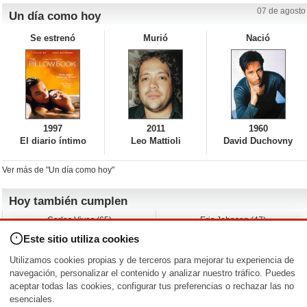
07 de agosto
Un día como hoy
Se estrenó
Murió
Nació
1997
2011
1960
El diario íntimo
Leo Mattioli
David Duchovny
Ver más de "Un día como hoy"
Hoy también cumplen
Carlos Vives (65)
Eric Johnson (47)
Emil Nolde (-)
Erik King (17)
Este sitio utiliza cookies
Nicholas Ray (-)
Liam James (30)
Charlize Theron (51)
Wayne Knight (71)
Utilizamos cookies propias y de terceros para mejorar tu experiencia de
Maggie Wheeler (65)
Michael Shannon (52)
navegación, personalizar el contenido y analizar nuestro tráfico. Puedes
aceptar todas las cookies, configurar tus preferencias o rechazar las no
Nacimientos y estrenos en la fecha
esenciales.