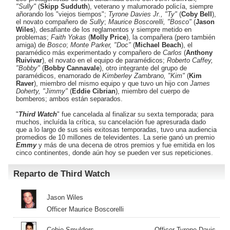
"Sully"
(
Skipp Sudduth
), veterano y malumorado policía, siempre
añorando los "viejos tiempos";
Tyrone Davies Jr., "Ty"
(
Coby Bell
),
el novato compañero de
Sully
;
Maurice Boscorelli, "Bosco"
(
Jason
Wiles
), desafiante de los reglamentos y siempre metido en
problemas;
Faith Yokas
(
Molly Price
), la compañera (pero también
amiga) de
Bosco
;
Monte Parker, "Doc"
(
Michael Beach
), el
paramédico más experimentado y compañero de
Carlos
(
Anthony
Ruivivar
), el novato en el equipo de paramédicos;
Roberto Caffey,
"Bobby"
(
Bobby Cannavale
), otro integrante del grupo de
paramédicos, enamorado de
Kimberley Zambrano, "Kim"
(
Kim
Raver
), miembro del mismo equipo y que tuvo un hijo con
James
Doherty, "Jimmy"
(
Eddie Cibrian
), miembro del cuerpo de
bomberos; ambos están separados.
"
Third Watch
" fue cancelada al finalizar su sexta temporada; para
muchos, incluída la crítica, su cancelación fue apresurada dado
que a lo largo de sus seis exitosas temporadas, tuvo una audiencia
promedios de 10 millones de televidentes. La serie ganó un premio
Emmy
y más de una decena de otros premios y fue emitida en los
cinco continentes, donde aún hoy se pueden ver sus repeticiones.
Reparto de Third Watch
Jason Wiles
Officer Maurice Boscorelli
Cobie Smulders
Officer Tyrone Davis