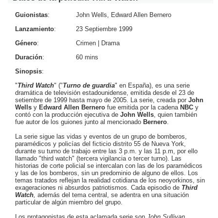
Guionistas
:
John Wells, Edward Allen Bernero
Lanzamiento
:
23 Septiembre 1999
Género
:
Crimen
|
Drama
Duración
:
60 mins
Sinopsis
:
"
Third Watch
" ("
Turno de guardia
" en España), es una serie
dramática de televisión estadounidense, emitida desde el 23 de
setiembre de 1999 hasta mayo de 2005. La serie, creada por
John
Wells
y
Edward Allen Bernero
fue emitida por la cadena
NBC
y
contó con la producción ejecutiva de
John Wells
, quien también
fue autor de los guiones junto al mencionado
Bernero
.
La serie sigue las vidas y eventos de un grupo de bomberos,
paramédicos y policías del ficticio distrito 55 de Nueva York,
durante su turno de trabajo entre las 3 p.m. y las 11 p.m, por ello
llamado "third watch" (tercera vigilancia o tercer turno). Las
historias de corte policial se intercalan con las de los paramédicos
y las de los bomberos, sin un predominio de alguno de ellos. Los
temas tratados reflejan la realidad cotidiana de los neoyorkinos, sin
exageraciones ni absurdos patriotismos. Cada episodio de
Third
Watch
,
además del tema central, se adentra en una situación
particular de algún miembro del grupo.
Los protagonistas de esta aclamada serie son
John Sullivan,