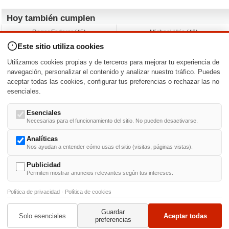
Hoy también cumplen
Roger Federer (45)
Michael Urie (46)
Cecilia Roth (70)
Peyton List (40)
Este sitio utiliza cookies
Dustin Hoffman (89)
Emiliano Zapata (-)
Martin Brest (75)
Jimmy Jean-Louis (58)
Utilizamos cookies propias y de terceros para mejorar tu experiencia de
Adam Roarke (89)
Ken Baumann (37)
navegación, personalizar el contenido y analizar nuestro tráfico. Puedes
aceptar todas las cookies, configurar tus preferencias o rechazar las no
Nacimientos y estrenos en la fecha
esenciales.
DD/MM
/
Esenciales
Necesarias para el funcionamiento del sitio. No pueden desactivarse.
Analíticas
Nos ayudan a entender cómo usas el sitio (visitas, páginas vistas).
Buscar biografías >
A
-
B
-
C
-
D
-
E
-
F
-
G
-
H
-
I
-
J
-
K
-
L
-
M
-
N
-
O
-
P
-
Q
-
R
-
S
-
T
-
U
-
V
-
W
-
X
-
Y
-
Z
Publicidad
Permiten mostrar anuncios relevantes según tus intereses.
Política de privacidad
·
Política de cookies
Guardar
© 1999-2014. Todos los derechos reservados.
Condiciones de uso
y
Política de Privacid
Solo esenciales
Aceptar todas
preferencias