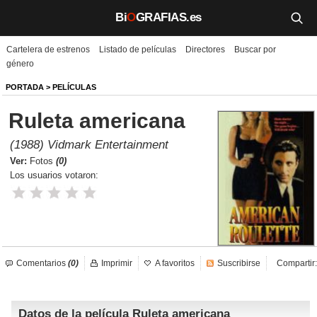
Bi
O
GRAFIAS.es
Cartelera de estrenos
Listado de películas
Directores
Buscar por
Biografías
género
Películas
PORTADA
>
PELÍCULAS
Ruleta americana
TV
(1988) Vidmark Entertainment
Música
Ver:
Fotos
(0)
Los usuarios votaron:
Un día como hoy
Videos
Galerías
Comentarios
(0)
Imprimir
A favoritos
Suscribirse
Compartir:
Noticias
Datos de la película Ruleta americana
Iniciar sesión
Crear cuenta