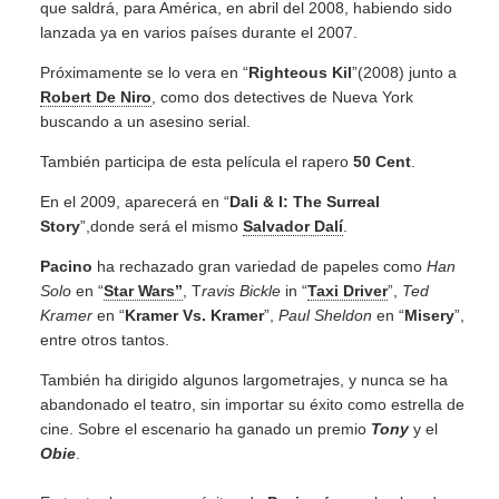
que saldrá, para América, en abril del 2008, habiendo sido
lanzada ya en varios países durante el 2007.
Próximamente se lo vera en “
Righteous Kil
”(2008) junto a
Robert De Niro
, como dos detectives de Nueva York
buscando a un asesino serial.
También participa de esta película el rapero
50 Cent
.
En el 2009, aparecerá en “
Dali & I: The Surreal
Story
”,donde será el mismo
Salvador Dalí
.
Pacino
ha rechazado gran variedad de papeles como
Han
Solo
en “
Star Wars”
, T
ravis Bickle
in “
Taxi Driver
”,
Ted
Kramer
en “
Kramer Vs. Kramer
”,
Paul Sheldon
en “
Misery
”,
entre otros tantos.
También ha dirigido algunos largometrajes, y nunca se ha
abandonado el teatro, sin importar su éxito como estrella de
cine. Sobre el escenario ha ganado un premio
Tony
y el
Obie
.