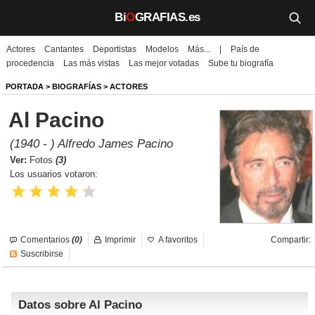
Bi
O
GRAFIAS.es
Actores
Cantantes
Deportistas
Modelos
Más...
|
País de
Biografías
procedencia
Las más vistas
Las mejor votadas
Sube tu biografía
Películas
PORTADA
>
BIOGRAFÍAS
>
ACTORES
Al Pacino
TV
(1940 - ) Alfredo James Pacino
Música
Ver:
Fotos
(3)
Los usuarios votaron:
Un día como hoy
Videos
Comentarios
(0)
Imprimir
A favoritos
Compartir:
Galerías
Suscribirse
Noticias
Datos sobre Al Pacino
Iniciar sesión
Crear cuenta