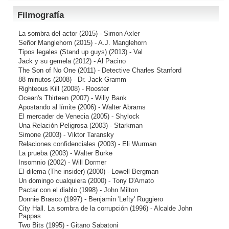
Filmografía
La sombra del actor
(2015) - Simon Axler
Señor Manglehorn
(2015) - A.J. Manglehorn
Tipos legales (Stand up guys)
(2013) - Val
Jack y su gemela
(2012) - Al Pacino
The Son of No One
(2011) - Detective Charles Stanford
88 minutos
(2008) - Dr. Jack Gramm
Righteous Kill
(2008) - Rooster
Ocean's Thirteen
(2007) - Willy Bank
Apostando al límite
(2006) - Walter Abrams
El mercader de Venecia
(2005) - Shylock
Una Relación Peligrosa
(2003) - Starkman
Simone
(2003) - Viktor Taransky
Relaciones confidenciales
(2003) - Eli Wurman
La prueba
(2003) - Walter Burke
Insomnio
(2002) - Will Dormer
El dilema (The insider)
(2000) - Lowell Bergman
Un domingo cualquiera
(2000) - Tony D'Amato
Pactar con el diablo
(1998) - John Milton
Donnie Brasco
(1997) - Benjamin 'Lefty' Ruggiero
City Hall. La sombra de la corrupción
(1996) - Alcalde John
Pappas
Two Bits
(1995) - Gitano Sabatoni