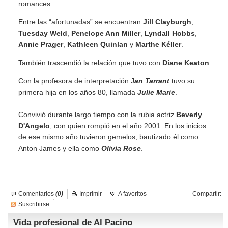
romances.
Entre las “afortunadas” se encuentran
Jill Clayburgh
,
Tuesday Weld
,
Penelope Ann Miller
,
Lyndall Hobbs
,
Annie Prager
,
Kathleen Quinlan
y
Marthe Kéller
.
También trascendió la relación que tuvo con
Diane Keaton
.
Con la profesora de interpretación J
an Tarrant
tuvo su
primera hija en los años 80, llamada
Julie Marie
.
Convivió durante largo tiempo con la rubia actriz
Beverly
D'Angelo
, con quien rompió en el año 2001. En los inicios
de ese mismo año tuvieron gemelos, bautizado él como
Anton James y ella como
Olivia Rose
.
Comentarios
(0)
Imprimir
A favoritos
Compartir:
Suscribirse
Vida profesional de Al Pacino