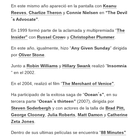
En este mismo año apareció en la pantalla con
Keanu
Reeves
,
Charlize Theron
y
Connie Nielsen
en
“The Devil
´s Advocate”
.
En 1999 formó parte de la aclamada y multipremiada “
The
Insider”
con
Russel Crow
e y
Christopher Plummer
.
En este año, igualmente, hizo “
Any Given Sunday
” dirigida
por
Oliver Stone
.
Junto a
Robin Williams
y
Hillary Swank
realizó “
Insomnia
“ en el 2002.
En el 2004, realizó el film “
The Merchant of Venice”
.
Ha participado de la exitosa saga de “
Ocean´s”
, en su
tercera parte “
Ocean´s thirteen”
(2007), dirigida por
Steven Soderbergh
y con actores de la talla de
Brad Pitt,
George Clooney
,
Julia Roberts
,
Matt Damon
y
Catherine
Zeta Jones
.
Dentro de sus ultimas películas se encuentra “
88 Minutes”