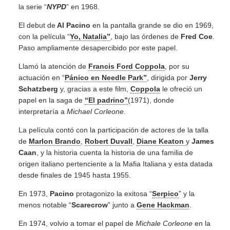
la serie “
NYPD
” en 1968.
El debut de
Al Pacino
en la pantalla grande se dio en 1969,
con la película “
Yo, Natalia”
, bajo las órdenes de
Fred Coe
.
Paso ampliamente desapercibido por este papel.
Llamó la atención de
Francis Ford Coppola
, por su
actuación en “
Pánico en Needle Park”
, dirigida por
Jerry
Schatzberg
y, gracias a este film,
Coppola
le ofreció un
papel en la saga de
“El padrino”
(1971), donde
interpretaría a
Michael Corleone
.
La película contó con la participación de actores de la talla
de
Marlon Brando
,
Robert Duvall
,
Diane Keaton
y
James
Caan
, y la historia cuenta la historia de una familia de
origen italiano pertenciente a la Mafia Italiana y esta datada
desde finales de 1945 hasta 1955.
En 1973,
Pacino
protagonizo la exitosa “
Serpico
” y la
menos notable “
Scarecrow
” junto a
Gene Hackman
.
En 1974, volvio a tomar el papel de
Michale Corleone
en la