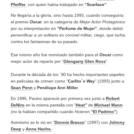
Pfeiffer
, con quien había trabajado en
“Scarface”
.
No llegaría a la gloria, sino hasta 1993, cuando conseguiría
el premio
Oscar
, en la categoría de
Mejor Actor Protagónico
por su interpretación en
“Perfume de Mujer”
, donde debió
personificar a un solitario ex coronel militar, ciego, que lucha
contra los fantasmas de su pasado.
Ese mismo año fue nominado también para el
Oscar
como
mejor actor de reparto por “
Glengarry Glen Ross
”.
Durante la década de los ´90 ha hecho importantes papeles
en películas de crimen como “
Carlito´s Way
” (1993) junto a
Sean Penn
y
Penélope Ann Miller
.
En 1995, Pacino apareció por primera vez junto a
Robert
DeNiro
en la misma pantalla con “
Heat”
de
Michael Mann
(no la habían compartido cuando hicieron
“El Padrino”
)
Asimismo se lo vio en “
Donnie Brasco
” (1997) con
Johnny
Deep
y
Anne Heche.