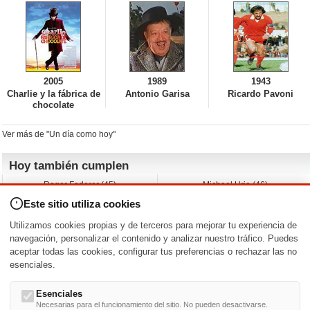
2005
1989
1943
Charlie y la fábrica de
Antonio Garisa
Ricardo Pavoni
chocolate
Ver más de "Un día como hoy"
Hoy también cumplen
Roger Federer (45)
Michael Urie (46)
Cecilia Roth (70)
Peyton List (40)
Este sitio utiliza cookies
Dustin Hoffman (89)
Emiliano Zapata (-)
Martin Brest (75)
Jimmy Jean-Louis (58)
Utilizamos cookies propias y de terceros para mejorar tu experiencia de
Adam Roarke (89)
Ken Baumann (37)
navegación, personalizar el contenido y analizar nuestro tráfico. Puedes
aceptar todas las cookies, configurar tus preferencias o rechazar las no
Nacimientos y estrenos en la fecha
esenciales.
DD/MM
/
Esenciales
Necesarias para el funcionamiento del sitio. No pueden desactivarse.