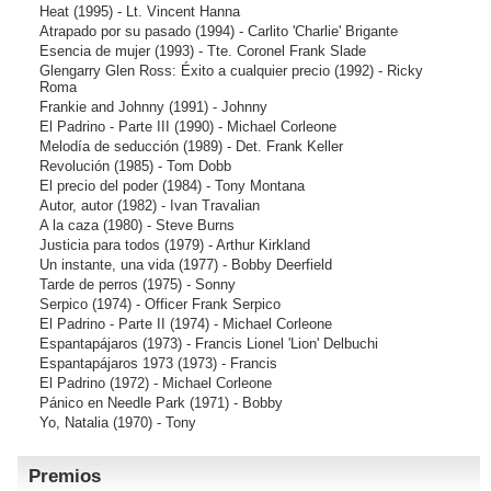
Heat
(1995) - Lt. Vincent Hanna
Atrapado por su pasado
(1994) - Carlito 'Charlie' Brigante
Esencia de mujer
(1993) - Tte. Coronel Frank Slade
Glengarry Glen Ross: Éxito a cualquier precio
(1992) - Ricky
Roma
Frankie and Johnny
(1991) - Johnny
El Padrino - Parte III
(1990) - Michael Corleone
Melodía de seducción
(1989) - Det. Frank Keller
Revolución
(1985) - Tom Dobb
El precio del poder
(1984) - Tony Montana
Autor, autor
(1982) - Ivan Travalian
A la caza
(1980) - Steve Burns
Justicia para todos
(1979) - Arthur Kirkland
Un instante, una vida
(1977) - Bobby Deerfield
Tarde de perros
(1975) - Sonny
Serpico
(1974) - Officer Frank Serpico
El Padrino - Parte II
(1974) - Michael Corleone
Espantapájaros
(1973) - Francis Lionel 'Lion' Delbuchi
Espantapájaros 1973
(1973) - Francis
El Padrino
(1972) - Michael Corleone
Pánico en Needle Park
(1971) - Bobby
Yo, Natalia
(1970) - Tony
Premios