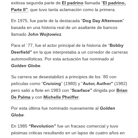
exitosa segunda parte de
El padrino
llamada “
El padrino,
Parte II”
, que tuvo tanta aclamación como la primera.
En 1975, fue parte de la destacada “
Dog Day Afternoon
”
basada en una historia real de un asaltante de bancos
llamado
John Wojtowicz
.
Para el ´77, fue el actor principal de la historia de “
Bobby
Deerfield”
en la que interpretaba a un corredor de carreras
automovilísticas. Por esta actuación fue nominado al
Golden Globe
.
Su carrera se desestabilizó a principios de los ´80 con
películas como “
Cruising
” (1980) y “
Autor, Author”
(1982)
pero salió a flote en 1983 con “
Scarface”
dirigida por
Brian
De Palma
y con
Michelle Pheiffer
.
Por esta última fue nominado nuevamente al
Golden
Globe
.
En 1985
“Revolution”
fue un fracaso comercial y tuvo
pésimas criticas resultando en un lapso de cuatro años en