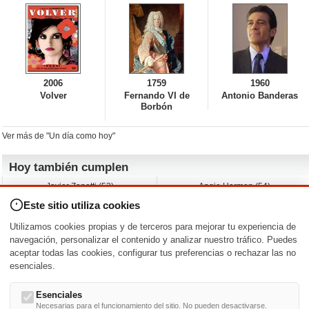
2006
1759
1960
Volver
Fernando VI de
Antonio Banderas
Borbón
Ver más de "Un día como hoy"
Hoy también cumplen
Javier Zanetti (53)
Angie Harmon (54)
Devon Aoki (44)
Yaani King (45)
Este sitio utiliza cookies
Rosanna Arquette (67)
Rick Otto (53)
Joanna García (47)
Claudia Christian (61)
Utilizamos cookies propias y de terceros para mejorar tu experiencia de
Ryan Eggold (42)
Lucas Till (36)
navegación, personalizar el contenido y analizar nuestro tráfico. Puedes
aceptar todas las cookies, configurar tus preferencias o rechazar las no
Nacimientos y estrenos en la fecha
esenciales.
DD/MM
/
Esenciales
Necesarias para el funcionamiento del sitio. No pueden desactivarse.