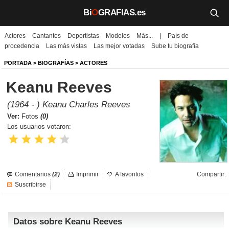
Bi
O
GRAFIAS.es
Actores
Cantantes
Deportistas
Modelos
Más...
|
País de
Biografías
procedencia
Las más vistas
Las mejor votadas
Sube tu biografía
Películas
PORTADA
>
BIOGRAFÍAS
>
ACTORES
Keanu Reeves
TV
(1964 - ) Keanu Charles Reeves
Música
Ver:
Fotos
(0)
Los usuarios votaron:
Un día como hoy
Videos
Comentarios
(2)
Imprimir
A favoritos
Compartir:
Galerías
Suscribirse
Noticias
Datos sobre Keanu Reeves
Iniciar sesión
Crear cuenta