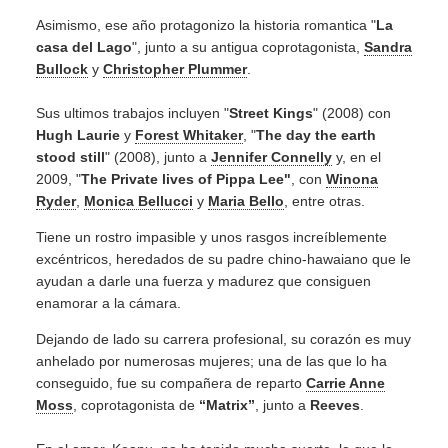
Asimismo, ese año protagonizo la historia romantica "
La
casa del Lago
", junto a su antigua coprotagonista,
Sandra
Bullock
y
Christopher Plummer
.
Sus ultimos trabajos incluyen "
Street Kings
" (2008) con
Hugh Laurie
y
Forest Whitaker
, "
The day the earth
stood still
" (2008), junto a
Jennifer Connelly
y, en el
2009, "
The Private lives of Pippa Lee"
, con
Winona
Ryder
,
Monica Bellucci
y
Maria Bello
, entre otras.
Tiene un rostro impasible y unos rasgos increíblemente
excéntricos, heredados de su padre chino-hawaiano que le
ayudan a darle una fuerza y madurez que consiguen
enamorar a la cámara.
Dejando de lado su carrera profesional, su corazón es muy
anhelado por numerosas mujeres; una de las que lo ha
conseguido, fue su compañera de reparto
Carrie Anne
Moss
, coprotagonista de
“Matrix”
, junto a
Reeves
.