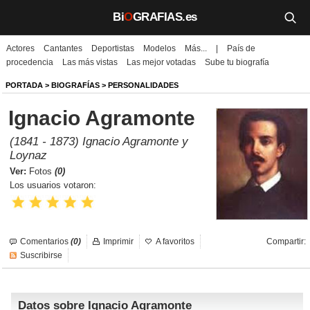
Bi
O
GRAFIAS.es
Actores
Cantantes
Deportistas
Modelos
Más...
|
País de
Biografías
procedencia
Las más vistas
Las mejor votadas
Sube tu biografía
Películas
PORTADA
>
BIOGRAFÍAS
>
PERSONALIDADES
Ignacio Agramonte
TV
(1841 - 1873) Ignacio Agramonte y
Música
Loynaz
Ver:
Fotos
(0)
Un día como hoy
Los usuarios votaron:
Videos
Galerías
Comentarios
(0)
Imprimir
A favoritos
Compartir:
Suscribirse
Noticias
Datos sobre Ignacio Agramonte
Iniciar sesión
Crear cuenta