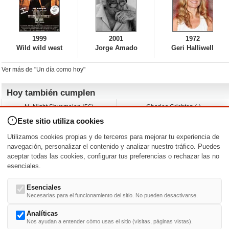
1999
2001
1972
Wild wild west
Jorge Amado
Geri Halliwell
Ver más de "Un día como hoy"
Hoy también cumplen
M. Night Shyamalan (56)
Charles Crichton (-)
Claudio Basso (49)
Jesse Ferguson (68)
Este sitio utiliza cookies
Andy Warhol (98)
Michelle Yeoh (64)
Melissa George (50)
Jeremy Ratchford (61)
Utilizamos cookies propias y de terceros para mejorar tu experiencia de
Vera Farmiga (53)
Jason O’Mara (54)
navegación, personalizar el contenido y analizar nuestro tráfico. Puedes
aceptar todas las cookies, configurar tus preferencias o rechazar las no
Nacimientos y estrenos en la fecha
esenciales.
DD/MM
/
Esenciales
Necesarias para el funcionamiento del sitio. No pueden desactivarse.
Analíticas
Nos ayudan a entender cómo usas el sitio (visitas, páginas vistas).
Buscar biografías >
A
-
B
-
C
-
D
-
E
-
F
-
G
-
H
-
I
-
J
-
K
-
L
-
M
-
N
-
O
-
P
-
Q
-
R
-
S