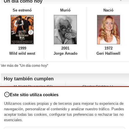
Un día como hoy
Se estrenó
Murió
Nació
1999
2001
1972
Wild wild west
Jorge Amado
Geri Halliwell
Ver más de "Un día como hoy"
Hoy también cumplen
M. Night Shyamalan (56)
Charles Crichton (-)
Claudio Basso (49)
Jesse Ferguson (68)
Este sitio utiliza cookies
Andy Warhol (98)
Michelle Yeoh (64)
Melissa George (50)
Jeremy Ratchford (61)
Utilizamos cookies propias y de terceros para mejorar tu experiencia de
Vera Farmiga (53)
Jason O’Mara (54)
navegación, personalizar el contenido y analizar nuestro tráfico. Puedes
aceptar todas las cookies, configurar tus preferencias o rechazar las no
Nacimientos y estrenos en la fecha
esenciales.
DD/MM
/