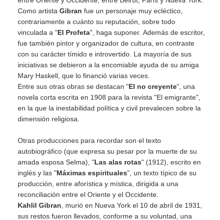
entre Oriente y Occidente, entre Beirut, París y Nueva York.
Como artista
Gibran
fue un personaje muy ecléctico,
contrariamente a cuánto su reputación, sobre todo
vinculada a "
El Profeta
", haga suponer. Además de escritor,
fue también pintor y organizador de cultura, en contraste
con su carácter tímido e introvertido. La mayoría de sus
iniciativas se debieron a la encomiable ayuda de su amiga
Mary Haskell, que lo financió varias veces.
Entre sus otras obras se destacan "
El no creyente
", una
novela corta escrita en 1908 para la revista "El emigrante",
en la que la inestabilidad política y civil prevalecen sobre la
dimensión religiosa.
Otras producciones para recordar son el texto
autobiográfico (que expresa su pesar por la muerte de su
amada esposa Selma), "
Las alas rotas
" (1912), escrito en
inglés y las "
Máximas espirituales
", un texto típico de su
producción, entre aforística y mística, dirigida a una
reconciliación entre el Oriente y el Occidente.
Kahlil Gibran
, murió en Nueva York el 10 de abril de 1931,
sus restos fueron llevados, conforme a su voluntad, una