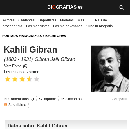
Bi
O
GRAFIAS.es
Actores
Cantantes
Deportistas
Modelos
Más...
|
País de
Biografías
procedencia
Las más vistas
Las mejor votadas
Sube tu biografía
Películas
PORTADA
>
BIOGRAFÍAS
>
ESCRITORES
Kahlil Gibran
TV
(1883 - 1931) Gibran Jalil Gibran
Música
Ver:
Fotos
(0)
Los usuarios votaron:
Un día como hoy
Videos
Comentarios
(1)
Imprimir
A favoritos
Compartir:
Galerías
Suscribirse
Noticias
Datos sobre Kahlil Gibran
Iniciar sesión
Crear cuenta