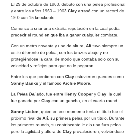
El 29 de octubre de 1960, debutó con una pelea profesional
y entre los años 1960 – 1963
Clay
arrasó con un record de
19-0 con 15 knockouts.
Comenzó a criar una extraña reputación en la cual podía
predecir el round en que iba a ganar cualquier combate.
Con un metro noventa y uno de altura,
Alí
tuvo siempre un
estilo diferente de pelea, con los brazos abajo y no
protegiéndose la cara, de modo que contaba solo con su
velocidad y reflejos para que no le pegaran.
Entre los que perdieron con
Clay
estuvieron grandes como
Sonny Banks
y el famoso
Archie Moore
.
La
Pelea
Del año
, fue entre
Henry Cooper
y
Clay
, la cual
fue ganada por
Clay
con un gancho, en el cuarto round.
Sonny Liston
, quien en ese momento tenía el título fue el
próximo rival de
Alí
, su primera pelea por un título. Durante
los primeros rounds, su contrincante le dio una fura pelea
pero la agilidad y altura de
Clay
prevalecieron, volviéndose