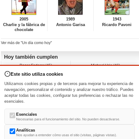
2005
1989
1943
Charlie y la fábrica de
Antonio Garisa
Ricardo Pavoni
chocolate
Ver más de "Un día como hoy"
Hoy también cumplen
Roger Federer (45)
Michael Urie (46)
Cecilia Roth (70)
Peyton List (40)
Este sitio utiliza cookies
Dustin Hoffman (89)
Emiliano Zapata (-)
Martin Brest (75)
Jimmy Jean-Louis (58)
Utilizamos cookies propias y de terceros para mejorar tu experiencia de
Adam Roarke (89)
Ken Baumann (37)
navegación, personalizar el contenido y analizar nuestro tráfico. Puedes
aceptar todas las cookies, configurar tus preferencias o rechazar las no
Nacimientos y estrenos en la fecha
esenciales.
DD/MM
/
Esenciales
Necesarias para el funcionamiento del sitio. No pueden desactivarse.
Analíticas
Nos ayudan a entender cómo usas el sitio (visitas, páginas vistas).
Buscar biografías >
A
-
B
-
C
-
D
-
E
-
F
-
G
-
H
-
I
-
J
-
K
-
L
-
M
-
N
-
O
-
P
-
Q
-
R
-
S