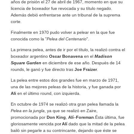
años de prisión el 27 de abril de 1967, momento en que su
licencia de boxeador fue revocada y su título negado.
Además debió enfrentarse ante un tribunal de la suprema
corte.
Finalmente en 1970 pudo volver a pelear en la que fue
conocida como la "
Pelea del Centenario
".
La primera pelea, antes de ir por el título, la realizó contra el
boxeador argentino
Oscar Bonavena
en el
Madison
Square Garden
en diciembre de ese año. Después de 14
rounds, le ganó y fue directo tras
Joe Fraizer
.
La pelea entre estos dos grandes fue en marzo de 1971,
una de las mejores peleas de la historia, y fue ganada por
Ali
en el último round, con izquierda.
En octubre de 1974 se realizó otra gran pelea llamada la
Pelea en la jungla
, ya que se realizó en Zaire,
promocionada por
Don King
,
Alí
–
Foreman
.Ésta última, fue
gloriosamente vencida po
r
Alí
dado que la mitad de la pelea
bailó sin pegarle a su contrincante, dejando que éste se