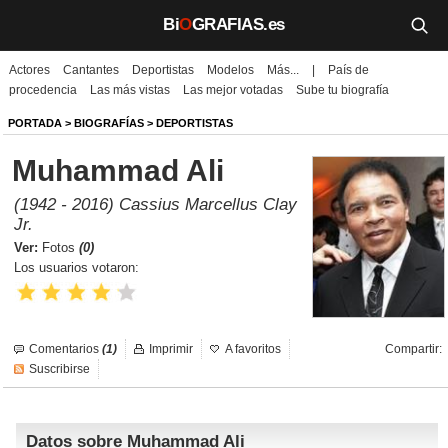
Bi
O
GRAFIAS.es
Actores
Cantantes
Deportistas
Modelos
Más...
|
País de
Biografías
procedencia
Las más vistas
Las mejor votadas
Sube tu biografía
Películas
PORTADA
>
BIOGRAFÍAS
>
DEPORTISTAS
Muhammad Ali
TV
(1942 - 2016) Cassius Marcellus Clay
Música
Jr.
Ver:
Fotos
(0)
Un día como hoy
Los usuarios votaron:
Videos
Galerías
Comentarios
(1)
Imprimir
A favoritos
Compartir:
Suscribirse
Noticias
Datos sobre Muhammad Ali
Iniciar sesión
Crear cuenta