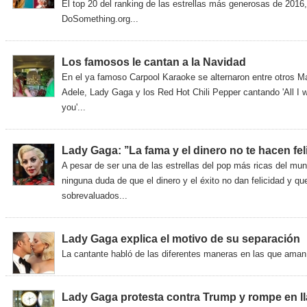
El top 20 del ranking de las estrellas más generosas de 2016
DoSomething.org...
Los famosos le cantan a la Navidad
En el ya famoso Carpool Karaoke se alternaron entre otros Ma
Adele, Lady Gaga y los Red Hot Chili Pepper cantando 'All I w
you'...
Lady Gaga: ’’La fama y el dinero no te hacen feli
A pesar de ser una de las estrellas del pop más ricas del mun
ninguna duda de que el dinero y el éxito no dan felicidad y q
sobrevaluados...
Lady Gaga explica el motivo de su separación
La cantante habló de las diferentes maneras en las que aman
Lady Gaga protesta contra Trump y rompe en l