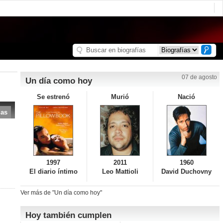
07 de agosto
Un día como hoy
Se estrenó
Murió
Nació
das
1997
2011
1960
El diario íntimo
Leo Mattioli
David Duchovny
Ver más de "Un día como hoy"
Hoy también cumplen