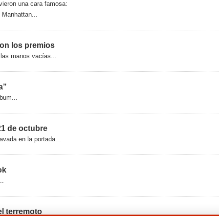
vieron una cara famosa:
 Manhattan...
on los premios
 las manos vacías...
’’
lbum...
21 de octubre
avada en la portada...
ok
..
el terremoto