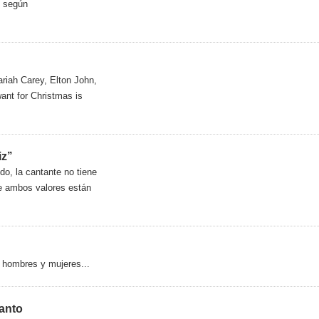
, según
riah Carey, Elton John,
ant for Christmas is
z’’
do, la cantante no tiene
ue ambos valores están
 hombres y mujeres...
lanto