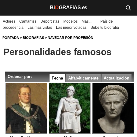
Bi
O
GRAFIAS.es
Actores
Cantantes
Deportistas
Modelos
Más...
|
País de
Biografías
procedencia
Las más vistas
Las mejor votadas
Sube tu biografía
Películas
PORTADA
>
BIOGRAFIAS
>
NAVEGAR POR PROFESIÓN
Personalidades famosos
TV
Música
Ordenar por:
Un día como hoy
Fecha
Alfabéticamente
Actualización
Videos
Galerías
Noticias
Iniciar sesión
Crear cuenta