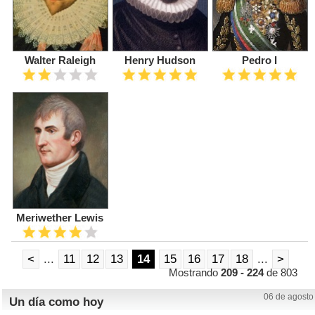
Walter Raleigh
Henry Hudson
Pedro I
Meriwether Lewis
<
...
11
12
13
14
15
16
17
18
...
>
Mostrando
209 - 224
de 803
06 de agosto
Un día como hoy