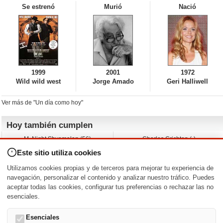
Se estrenó
Murió
Nació
1999
2001
1972
Wild wild west
Jorge Amado
Geri Halliwell
Ver más de "Un día como hoy"
Hoy también cumplen
M. Night Shyamalan (56)
Charles Crichton (-)
Claudio Basso (49)
Jesse Ferguson (68)
Este sitio utiliza cookies
Andy Warhol (98)
Michelle Yeoh (64)
Melissa George (50)
Jeremy Ratchford (61)
Utilizamos cookies propias y de terceros para mejorar tu experiencia de
Vera Farmiga (53)
Jason O’Mara (54)
navegación, personalizar el contenido y analizar nuestro tráfico. Puedes
aceptar todas las cookies, configurar tus preferencias o rechazar las no
Nacimientos y estrenos en la fecha
esenciales.
DD/MM
/
Esenciales