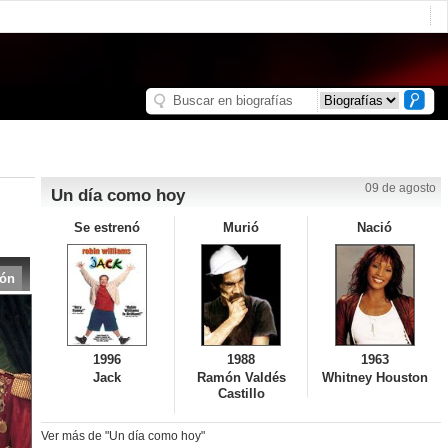
09 de agosto
Un día como hoy
Se estrenó
Murió
Nació
ión
1996
1988
1963
Jack
Ramón Valdés
Whitney Houston
Castillo
Ver más de "Un día como hoy"