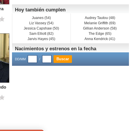
ra
Hoy también cumplen
Juanes (54)
Audrey Tautou (48)
Liz Vassey (54)
Melanie Griffith (69)
Jessica Capshaw (50)
Gillian Anderson (58)
Sam Elliott (82)
The Edge (65)
Jarvis Hayes (45)
Anna Kendrick (41)
Nacimientos y estrenos en la fecha
DD/MM
/
edo