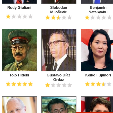
Rudy Giuliani
Slobodan
Benjamín
Miloševic
Netanyahu
Tojo Hideki
Gustavo Díaz
Keiko Fujimori
Ordaz