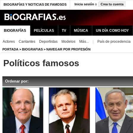
Inicia sesión
o
Crea tu cuenta
BIOGRAFÍAS Y NOTICIAS DE FAMOSOS
BIOGRAFÍAS
PELÍCULAS
TV
MÚSICA
UN DÍA COMO HOY
Actores
Cantantes
Deportistas
Modelos
Más...
|
País de procedencia
PORTADA
>
BIOGRAFIAS
>
NAVEGAR POR PROFESIÓN
Políticos famosos
Ordenar por: