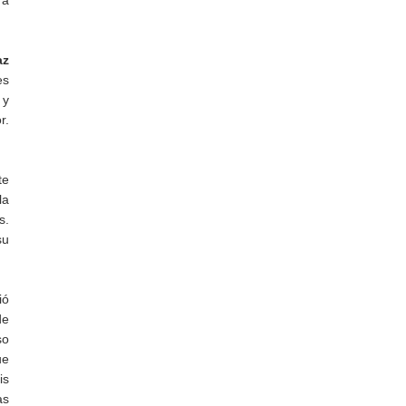
ra
az
es
 y
r.
te
la
s.
su
ió
de
so
ue
is
as