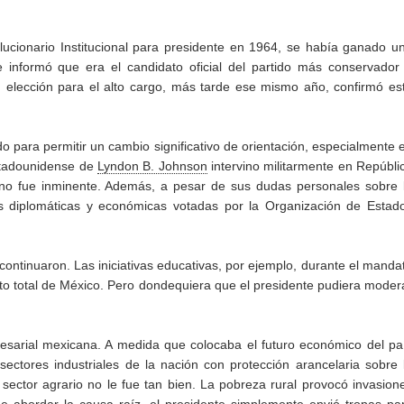
lucionario Institucional para presidente en 1964, se había ganado u
e informó que era el candidato oficial del partido más conservador
u elección para el alto cargo, más tarde ese mismo año, confirmó es
para permitir un cambio significativo de orientación, especialmente 
estadounidense de
Lyndon B. Johnson
intervino militarmente en Repúbli
cano fue inminente. Además, a pesar de sus dudas personales sobre 
 diplomáticas y económicas votadas por la Organización de Estad
ontinuaron. Las iniciativas educativas, por ejemplo, durante el manda
sto total de México. Pero dondequiera que el presidente pudiera moder
arial mexicana. A medida que colocaba el futuro económico del pa
ectores industriales de la nación con protección arancelaria sobre 
 sector agrario no le fue tan bien. La pobreza rural provocó invasion