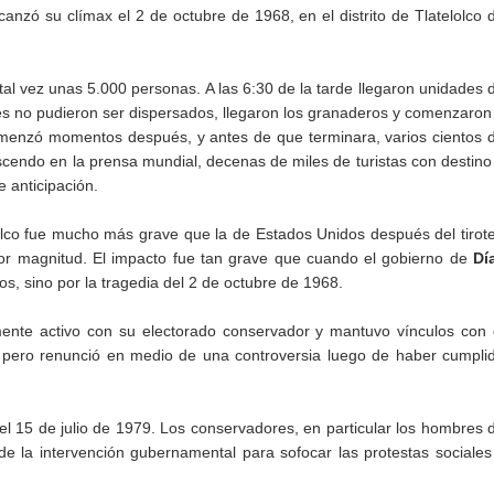
anzó su clímax el 2 de octubre de 1968, en el distrito de Tlatelolco 
, tal vez unas 5.000 personas. A las 6:30 de la tarde llegaron unidades 
es no pudieron ser dispersados, llegaron los granaderos y comenzaron
 comenzó momentos después, y antes de que terminara, varios cientos 
scendo en la prensa mundial, decenas de miles de turistas con destino
 anticipación.
lco fue mucho más grave que la de Estados Unidos después del tirot
nor magnitud. El impacto fue tan grave que cuando el gobierno de
Dí
s, sino por la tragedia del 2 de octubre de 1968.
mente activo con su electorado conservador y mantuvo vínculos con 
pero renunció en medio de una controversia luego de haber cumpli
l 15 de julio de 1979. Los conservadores, en particular los hombres 
e la intervención gubernamental para sofocar las protestas sociales