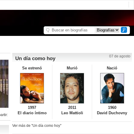
07 de agosto
Un día como hoy
Se estrenó
Murió
Nació
1997
2011
1960
El diario íntimo
Leo Mattioli
David Duchovny
rtir:
Ver más de "Un día como hoy"