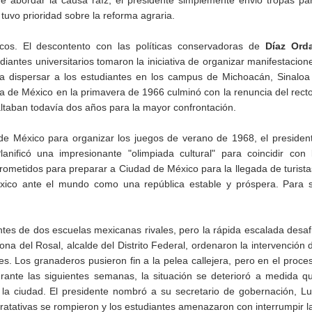
e abordar la causa raíz, el presidente simplemente envió tropas pa
 tuvo prioridad sobre la reforma agraria.
icos. El descontento con las políticas conservadoras de
Díaz Ord
antes universitarios tomaron la iniciativa de organizar manifestacion
ra dispersar a los estudiantes en los campus de Michoacán, Sinaloa
 de México en la primavera de 1966 culminó con la renuncia del recto
faltaban todavía dos años para la mayor confrontación.
de México para organizar los juegos de verano de 1968, el presiden
nificó una impresionante "olimpiada cultural" para coincidir con 
rometidos para preparar a Ciudad de México para la llegada de turista
éxico ante el mundo como una república estable y próspera. Para 
ntes de dos escuelas mexicanas rivales, pero la rápida escalada desaf
ona del Rosal, alcalde del Distrito Federal, ordenaron la intervención 
es. Los granaderos pusieron fin a la pelea callejera, pero en el proce
rante las siguientes semanas, la situación se deterioró a medida q
la ciudad. El presidente nombró a su secretario de gobernación, Lu
tratativas se rompieron y los estudiantes amenazaron con interrumpir l