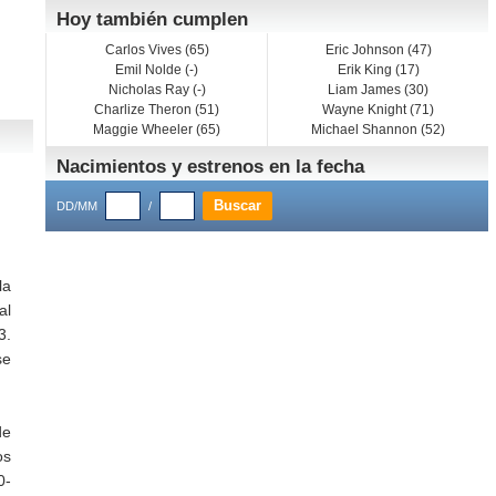
Hoy también cumplen
Carlos Vives (65)
Eric Johnson (47)
Emil Nolde (-)
Erik King (17)
Nicholas Ray (-)
Liam James (30)
Charlize Theron (51)
Wayne Knight (71)
Maggie Wheeler (65)
Michael Shannon (52)
Nacimientos y estrenos en la fecha
DD/MM
/
la
al
3.
se
de
os
0-