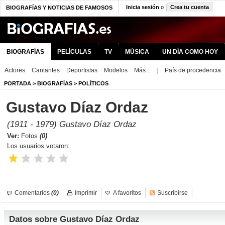
Inicia sesión
o
Crea tu cuenta
BIOGRAFÍAS Y NOTICIAS DE FAMOSOS
BIOGRAFÍAS
PELÍCULAS
TV
MÚSICA
UN DÍA COMO HOY
Actores
Cantantes
Deportistas
Modelos
Más...
|
País de procedencia
PORTADA
>
BIOGRAFÍAS
>
POLÍTICOS
Gustavo Díaz Ordaz
(1911 - 1979) Gustavo Díaz Ordaz
Ver:
Fotos
(0)
Los usuarios votaron:
Comentarios
(0)
Imprimir
A favoritos
Suscribirse
Datos sobre Gustavo Díaz Ordaz