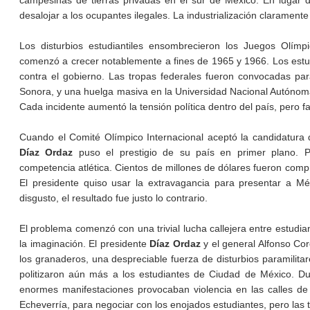
campesinas de tierras privadas en el sur de México. En lugar d
desalojar a los ocupantes ilegales. La industrialización claramente
Los disturbios estudiantiles ensombrecieron los Juegos Olímp
comenzó a crecer notablemente a fines de 1965 y 1966. Los estudi
contra el gobierno. Las tropas federales fueron convocadas pa
Sonora, y una huelga masiva en la Universidad Nacional Autónoma
Cada incidente aumentó la tensión política dentro del país, pero 
Cuando el Comité Olímpico Internacional aceptó la candidatura 
Díaz Ordaz
puso el prestigio de su país en primer plano. Pla
competencia atlética. Cientos de millones de dólares fueron comp
El presidente quiso usar la extravagancia para presentar a M
disgusto, el resultado fue justo lo contrario.
El problema comenzó con una trivial lucha callejera entre estudia
la imaginación. El presidente
Díaz Ordaz
y el general Alfonso Cor
los granaderos, una despreciable fuerza de disturbios paramilitar
politizaron aún más a los estudiantes de Ciudad de México. Du
enormes manifestaciones provocaban violencia en las calles de 
Echeverría, para negociar con los enojados estudiantes, pero las 