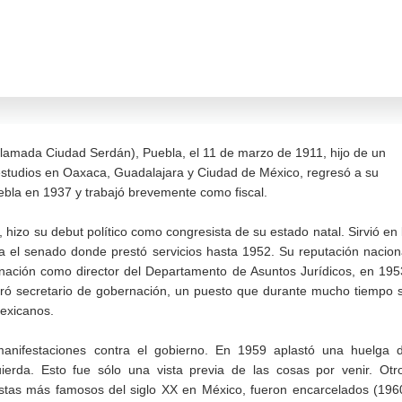
lamada Ciudad Serdán), Puebla, el 11 de marzo de 1911, hijo de un
estudios en Oaxaca, Guadalajara y Ciudad de México, regresó a su
uebla en 1937 y trabajó brevemente como fiscal.
zo su debut político como congresista de su estado natal. Sirvió en 
 el senado donde prestó servicios hasta 1952. Su reputación nacion
nación como director del Departamento de Asuntos Jurídicos, en 195
ró secretario de gobernación, un puesto que durante mucho tiempo 
mexicanos.
anifestaciones contra el gobierno. En 1959 aplastó una huelga 
quierda. Esto fue sólo una vista previa de las cosas por venir. Otr
alistas más famosos del siglo XX en México, fueron encarcelados (196