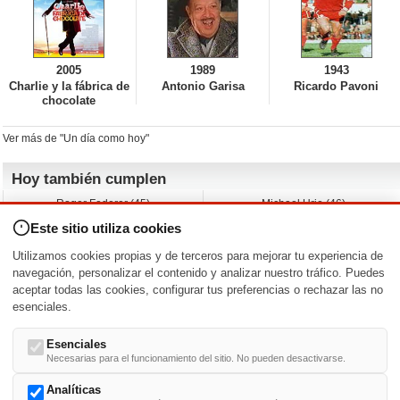
2005
1989
1943
Charlie y la fábrica de
Antonio Garisa
Ricardo Pavoni
chocolate
Ver más de "Un día como hoy"
Hoy también cumplen
Roger Federer (45)
Michael Urie (46)
Cecilia Roth (70)
Peyton List (40)
Este sitio utiliza cookies
Dustin Hoffman (89)
Emiliano Zapata (-)
Martin Brest (75)
Jimmy Jean-Louis (58)
Utilizamos cookies propias y de terceros para mejorar tu experiencia de
Adam Roarke (89)
Ken Baumann (37)
navegación, personalizar el contenido y analizar nuestro tráfico. Puedes
aceptar todas las cookies, configurar tus preferencias o rechazar las no
Nacimientos y estrenos en la fecha
esenciales.
DD/MM
/
Esenciales
Necesarias para el funcionamiento del sitio. No pueden desactivarse.
Analíticas