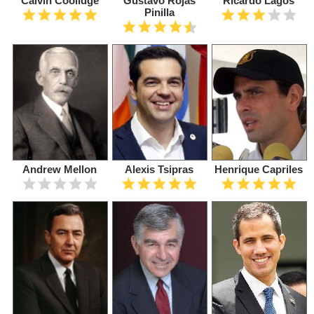
Calvin Coolidge
Gustavo Rojas
Ricardo Lagos
Pinilla
Andrew Mellon
Alexis Tsipras
Henrique Capriles