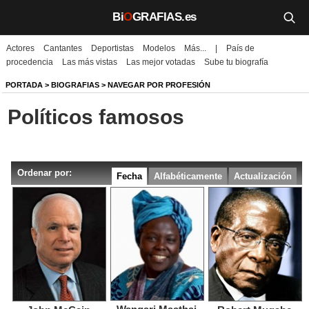
Bi
O
GRAFIAS.es
Actores
Cantantes
Deportistas
Modelos
Más...
|
País de
Biografías
procedencia
Las más vistas
Las mejor votadas
Sube tu biografía
Películas
PORTADA
>
BIOGRAFIAS
>
NAVEGAR POR PROFESIÓN
Políticos famosos
TV
Música
Ordenar por:
Un día como hoy
Fecha
Alfabéticamente
Actualización
Videos
Galerías
Noticias
Iniciar sesión
Crear cuenta