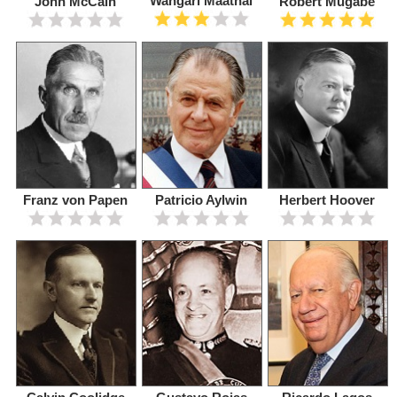
Wangari Maathai
John McCain
Robert Mugabe
Franz von Papen
Patricio Aylwin
Herbert Hoover