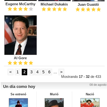
Eugene McCarthy
Michael Dukakis
Juan Guaidó
Al Gore
<
1
2
3
4
5
6
...
>
Mostrando
17 - 32
de 433
08 de agosto
Un día como hoy
Se estrenó
Murió
Nació