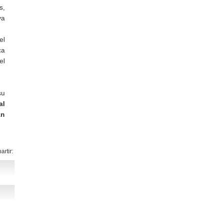
s,
va
el
ca
el
su
al
An
rtir: