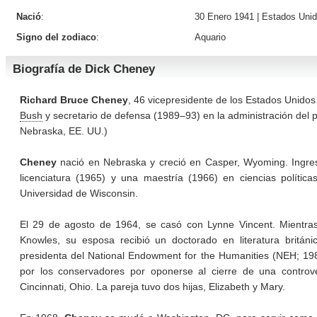
Nació
:
30 Enero 1941 |
Estados Uni
Signo del zodiaco
:
Aquario
Biografía de Dick Cheney
Richard Bruce Cheney
, 46 vicepresidente de los Estados Unidos
Bush
y secretario de defensa (1989–93) en la administración del 
Nebraska, EE. UU.)
Cheney
nació en Nebraska y creció en Casper, Wyoming. Ingre
licenciatura (1965) y una maestría (1966) en ciencias políti
Universidad de Wisconsin.
El 29 de agosto de 1964, se casó con Lynne Vincent. Mientra
Knowles, su esposa recibió un doctorado en literatura brit
presidenta del National Endowment for the Humanities (NEH; 1986
por los conservadores por oponerse al cierre de una controve
Cincinnati, Ohio. La pareja tuvo dos hijas, Elizabeth y Mary.