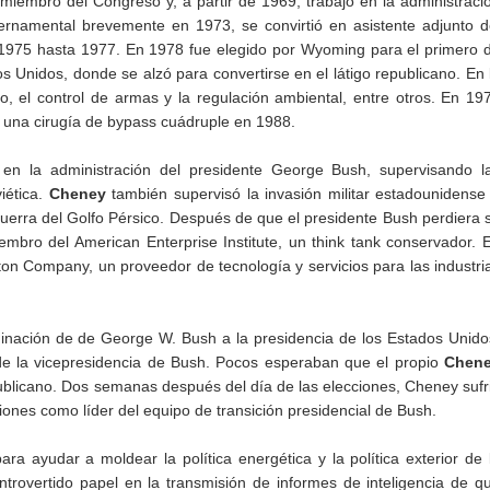
iembro del Congreso y, a partir de 1969, trabajó en la administraci
ernamental brevemente en 1973, se convirtió en asistente adjunto d
1975 hasta 1977. En 1978 fue elegido por Wyoming para el primero 
Unidos, donde se alzó para convertirse en el látigo republicano. En 
, el control de armas y la regulación ambiental, entre otros. En 19
a una cirugía de bypass cuádruple en 1988.
 la administración del presidente George Bush, supervisando l
iética.
Cheney
también supervisó la invasión militar estadounidense
uerra del Golfo Pérsico. Después de que el presidente Bush perdiera 
embro del American Enterprise Institute, un think tank conservador. 
urton Company, un proveedor de tecnología y servicios para las industri
minación de de George W. Bush a la presidencia de los Estados Unido
e la vicepresidencia de Bush. Pocos esperaban que el propio
Chen
publicano. Dos semanas después del día de las elecciones, Cheney sufr
ones como líder del equipo de transición presidencial de Bush.
 para ayudar a moldear la política energética y la política exterior de 
trovertido papel en la transmisión de informes de inteligencia de q