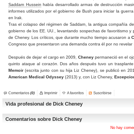
Saddam Hussein
había desarrollado armas de destrucción masiv
informes utilizados por el gobierno de Bush para iniciar la guer
en Irak.
Tras el colapso del régimen de Saddam, la antigua compañía d
gobierno de los EE. UU., levantando sospechas de favoritismo y p
de Cheney. Los críticos, que durante mucho tiempo acusaron a
Congreso que presentaron una demanda contra él por no revelar los 
Después de dejar el cargo en 2009,
Cheney
permaneció en el ojo
quinto ataque al corazón. Dos años después tuvo un trasplante
Memoir
(escrita junto con su hija Liz Cheney), se publicó en 20
American Medical Odyssey
(2013) y, con Liz Cheney,
Excepcio
Comentarios
(0)
Imprimir
A favoritos
Suscribirse
Vida profesional de Dick Cheney
Comentarios sobre Dick Cheney
No hay comen