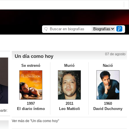
07 de agosto
Un día como hoy
Se estrenó
Murió
Nació
1997
2011
1960
El diario íntimo
Leo Mattioli
David Duchovny
rtir:
Ver más de "Un día como hoy"