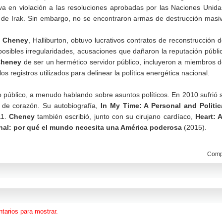
a en violación a las resoluciones aprobadas por las Naciones Unida
ra de Irak. Sin embargo, no se encontraron armas de destrucción masi
e
Cheney
, Halliburton, obtuvo lucrativos contratos de reconstrucción d
osibles irregularidades, acusaciones que dañaron la reputación públi
Cheney
de ser un hermético servidor público, incluyeron a miembros d
registros utilizados para delinear la política energética nacional.
 público, a menudo hablando sobre asuntos políticos. En 2010 sufrió 
 de corazón. Su autobiografía,
In My Time: A Personal and Politic
11.
Cheney
también escribió, junto con su cirujano cardíaco,
Heart: 
nal: por qué el mundo necesita una América poderosa
(2015).
Compa
tarios para mostrar.