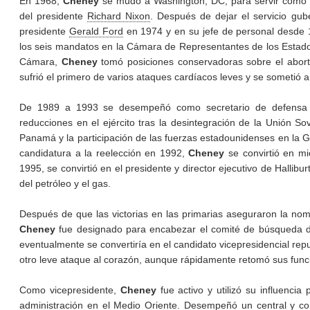
En 1968,
Cheney
se mudó a Washington, DC, para servir como m
del presidente
Richard Nixon
. Después de dejar el servicio gub
presidente
Gerald Ford
en 1974 y en su jefe de personal desde 
los seis mandatos en la Cámara de Representantes de los Estados 
Cámara,
Cheney
tomó posiciones conservadoras sobre el aborto
sufrió el primero de varios ataques cardíacos leves y se sometió 
De 1989 a 1993 se desempeñó como secretario de defensa en
reducciones en el ejército tras la desintegración de la Unión Sov
Panamá y la participación de las fuerzas estadounidenses en la G
candidatura a la reelección en 1992,
Cheney
se convirtió en mi
1995, se convirtió en el presidente y director ejecutivo de Hallib
del petróleo y el gas.
Después de que las victorias en las primarias aseguraron la no
Cheney
fue designado para encabezar el comité de búsqueda d
eventualmente se convertiría en el candidato vicepresidencial re
otro leve ataque al corazón, aunque rápidamente retomó sus funci
Como vicepresidente,
Cheney
fue activo y utilizó su influencia
administración en el Medio Oriente. Desempeñó un central y con