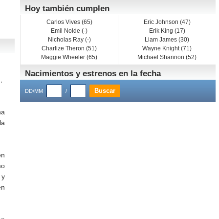
Hoy también cumplen
Carlos Vives (65)
Eric Johnson (47)
Emil Nolde (-)
Erik King (17)
Nicholas Ray (-)
Liam James (30)
Charlize Theron (51)
Wayne Knight (71)
Maggie Wheeler (65)
Michael Shannon (52)
Nacimientos y estrenos en la fecha
,
DD/MM
/
na
la
en
mo
 y
en