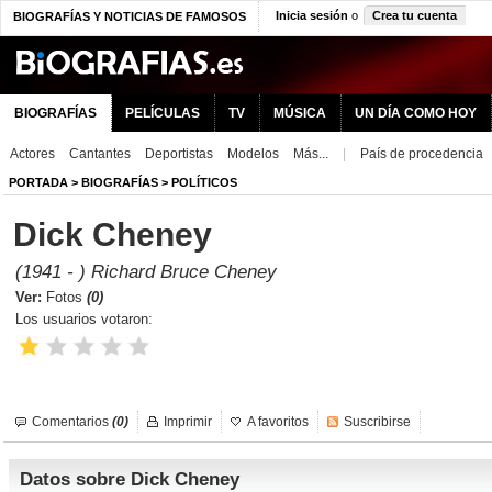
Inicia sesión
o
Crea tu cuenta
BIOGRAFÍAS Y NOTICIAS DE FAMOSOS
BIOGRAFÍAS
PELÍCULAS
TV
MÚSICA
UN DÍA COMO HOY
Actores
Cantantes
Deportistas
Modelos
Más...
|
País de procedencia
PORTADA
>
BIOGRAFÍAS
>
POLÍTICOS
Dick Cheney
(1941 - ) Richard Bruce Cheney
Ver:
Fotos
(0)
Los usuarios votaron:
Comentarios
(0)
Imprimir
A favoritos
Suscribirse
Datos sobre Dick Cheney