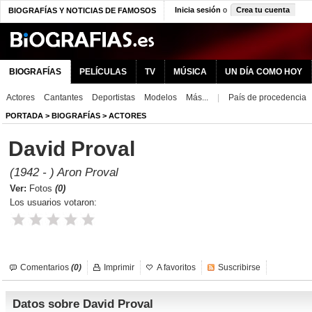
Inicia sesión
o
Crea tu cuenta
BIOGRAFÍAS Y NOTICIAS DE FAMOSOS
BIOGRAFÍAS
PELÍCULAS
TV
MÚSICA
UN DÍA COMO HOY
Actores
Cantantes
Deportistas
Modelos
Más...
|
País de procedencia
PORTADA
>
BIOGRAFÍAS
>
ACTORES
David Proval
(1942 - ) Aron Proval
Ver:
Fotos
(0)
Los usuarios votaron:
Comentarios
(0)
Imprimir
A favoritos
Suscribirse
Datos sobre David Proval