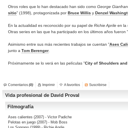
Otros roles que lo han destacado han sido como
George Gianfran
sitio
" (1998), protagonizada por
Bruce Willis
y
Denzel Washing
En la actualidad es reconocido por su papel de
Richie Aprile
en la 
Otras series en las que ha participado en los últimos años fueron 
Asimismo entre sus más recientes trabajos se cuentan "
Ases Cal
junto a
Tom Berenger
.
Próximamente se lo verá en las películas "
City of Shoulders an
Comentarios
(0)
Imprimir
A favoritos
Suscribirse
Vida profesional de David Proval
Filmografía
Ases calientes
(2007) - Victor Padiche
Pelotas en juego
(2007) - Mob Boss
Los Soprano
(1999) - Richie Aprile