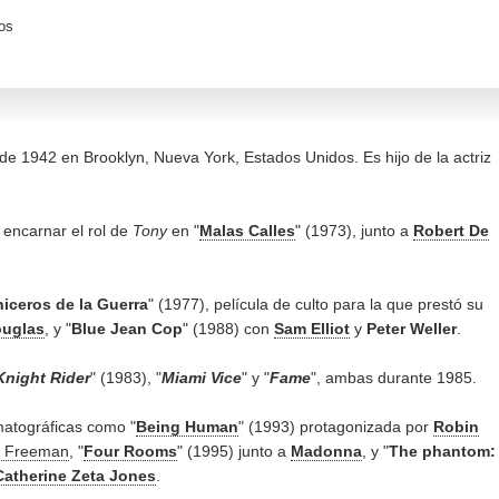
os
de 1942 en Brooklyn, Nueva York, Estados Unidos. Es hijo de la actriz
 encarnar el rol de
Tony
en "
Malas Calles
" (1973), junto a
Robert De
iceros de la Guerra
" (1977), película de culto para la que prestó su
ouglas
, y "
Blue Jean Cop
" (1988) con
Sam Elliot
y
Peter Weller
.
Knight Rider
" (1983), "
Miami Vice
" y "
Fame
", ambas durante 1985.
matográficas como "
Being Human
" (1993) protagonizada por
Robin
 Freeman
, "
Four Rooms
" (1995) junto a
Madonna
, y "
The phantom:
Catherine Zeta Jones
.