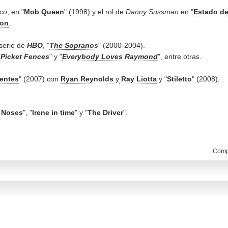
co
, en "
Mob Queen
" (1998) y el rol de
Danny Sussman
en "
Estado d
ton
.
serie de
HBO
, "
The Sopranos
" (2000-2004).
"
Picket Fences
" y "
Everybody Loves Raymond
", entre otras.
ientes
" (2007) con
Ryan Reynolds
y
Ray Liotta
y "
Stiletto
" (2008),
d Noses
", "
Irene in time
" y "
The Driver
".
Compa