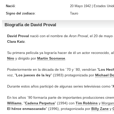
Nació
:
20 Mayo 1942 |
Estados Unid
Signo del zodiaco
:
Tauro
Biografía de David Proval
David Proval
nació con el nombre de
Aron Proval
, el 20 de mayo 
Clara Katz
.
Su primera película ya lograría hacer de él un actor reconocido, al
Niro
y dirigido por
Martin Scorsese
.
Posteriormente en la década de los ´70 y ´80, vendrían "
Los Hech
voz, "
Los jueces de la ley
" (1983) protagonizada por
Michael D
Durante estos años participó de algunas series televisivas como "
En los años ´90 formaría parte de importantes producciones cine
Williams
, "
Cadena Perpetua
" (1994) con
Tim Robbins
y
Morgan
El héroe enmascarado
" (1996), protagonizada por
Billy Zane
y