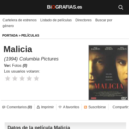
Bi
O
GRAFIAS.es
Cartelera de estrenos
Listado de películas
Directores
Buscar por
Biografías
género
Películas
PORTADA
>
PELÍCULAS
Malicia
TV
(1994) Columbia Pictures
Música
Ver:
Fotos
(0)
Los usuarios votaron:
Un día como hoy
Videos
Galerías
Comentarios
(0)
Imprimir
A favoritos
Suscribirse
Compartir:
Noticias
Datos de la película Malicia
Iniciar sesión
Crear cuenta