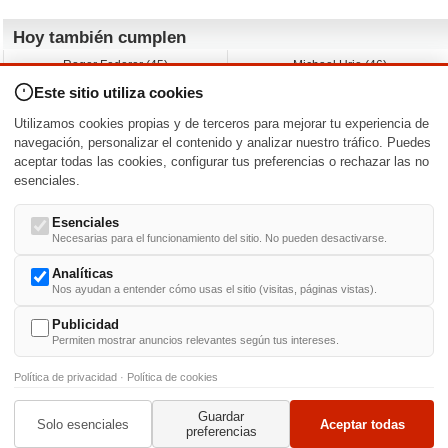
Hoy también cumplen
Roger Federer (45)
Michael Urie (46)
Cecilia Roth (70)
Peyton List (40)
Este sitio utiliza cookies
Dustin Hoffman (89)
Emiliano Zapata (-)
Martin Brest (75)
Jimmy Jean-Louis (58)
Utilizamos cookies propias y de terceros para mejorar tu experiencia de
Adam Roarke (89)
Ken Baumann (37)
navegación, personalizar el contenido y analizar nuestro tráfico. Puedes
aceptar todas las cookies, configurar tus preferencias o rechazar las no
Nacimientos y estrenos en la fecha
esenciales.
DD/MM
/
Esenciales
Necesarias para el funcionamiento del sitio. No pueden desactivarse.
Analíticas
Nos ayudan a entender cómo usas el sitio (visitas, páginas vistas).
Buscar biografías >
A
-
B
-
C
-
D
-
E
-
F
-
G
-
H
-
I
-
J
-
K
-
L
-
M
-
N
-
O
-
P
-
Q
-
R
-
S
-
T
-
U
-
V
-
W
-
X
-
Y
-
Z
Publicidad
Permiten mostrar anuncios relevantes según tus intereses.
Política de privacidad
·
Política de cookies
Guardar
© 1999-2014. Todos los derechos reservados.
Condiciones de uso
y
Política de Privacid
Solo esenciales
Aceptar todas
preferencias