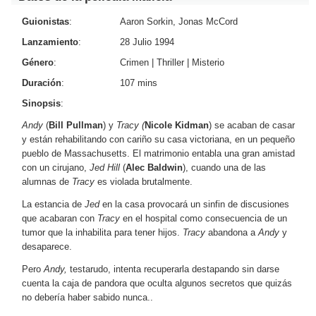
Guionistas
:
Aaron Sorkin, Jonas McCord
Lanzamiento
:
28 Julio 1994
Género
:
Crimen
|
Thriller
|
Misterio
Duración
:
107 mins
Sinopsis
:
Andy
(
Bill Pullman
) y
Tracy (
Nicole Kidman
) se acaban de casar
y están rehabilitando con cariño su casa victoriana, en un pequeño
pueblo de Massachusetts. El matrimonio entabla una gran amistad
con un cirujano,
Jed Hill
(
Alec Baldwin
), cuando una de las
alumnas de
Tracy
es violada brutalmente.
La estancia de
Jed
en la casa provocará un sinfin de discusiones
que acabaran con
Tracy
en el hospital como consecuencia de un
tumor que la inhabilita para tener hijos.
Tracy
abandona a
Andy
y
desaparece.
Pero
Andy,
testarudo, intenta recuperarla destapando sin darse
cuenta la caja de pandora que oculta algunos secretos que quizás
no debería haber sabido nunca..