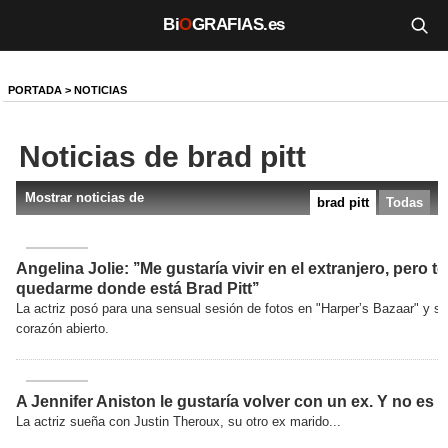
Bi
O
GRAFIAS.es
Biografías
PORTADA
>
NOTICIAS
Películas
Noticias de brad pitt
TV
Mostrar noticias de
brad pitt
Todas
Música
Un día como hoy
Angelina Jolie: ’’Me gustaría vivir en el extranjero, pero 
quedarme donde está Brad Pitt’’
Videos
La actriz posó para una sensual sesión de fotos en "Harperʼs Bazaar" y se
corazón abierto.
Galerías
Noticias
A Jennifer Aniston le gustaría volver con un ex. Y no es B
La actriz sueña con Justin Theroux, su otro ex marido...
Iniciar sesión
Crear cuenta