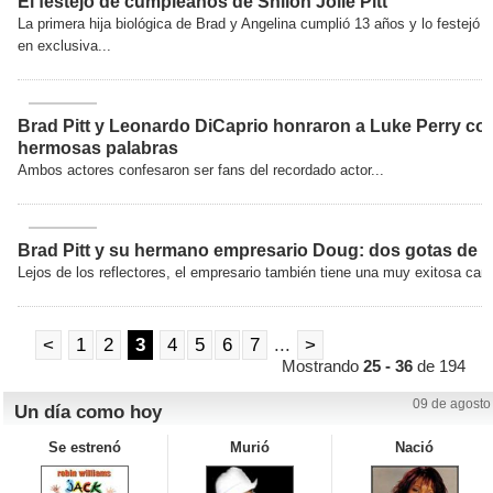
El festejo de cumpleaños de Shiloh Jolie Pitt
La primera hija biológica de Brad y Angelina cumplió 13 años y lo festejó
en exclusiva...
Brad Pitt y Leonardo DiCaprio honraron a Luke Perry co
hermosas palabras
Ambos actores confesaron ser fans del recordado actor...
Brad Pitt y su hermano empresario Doug: dos gotas de 
Lejos de los reflectores, el empresario también tiene una muy exitosa carre
<
1
2
3
4
5
6
7
...
>
Mostrando
25 - 36
de 194
09 de agosto
Un día como hoy
Se estrenó
Murió
Nació