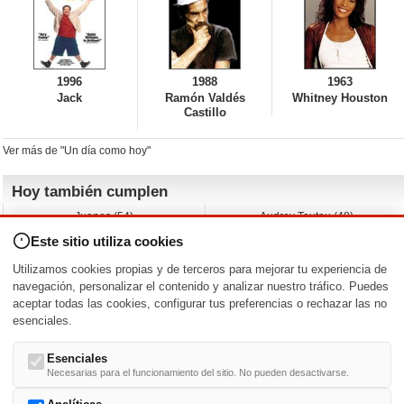
1996
1988
1963
Jack
Ramón Valdés
Whitney Houston
Castillo
Ver más de "Un día como hoy"
Hoy también cumplen
Juanes (54)
Audrey Tautou (48)
Liz Vassey (54)
Melanie Griffith (69)
Este sitio utiliza cookies
Jessica Capshaw (50)
Gillian Anderson (58)
Sam Elliott (82)
The Edge (65)
Utilizamos cookies propias y de terceros para mejorar tu experiencia de
Jarvis Hayes (45)
Anna Kendrick (41)
navegación, personalizar el contenido y analizar nuestro tráfico. Puedes
aceptar todas las cookies, configurar tus preferencias o rechazar las no
Nacimientos y estrenos en la fecha
esenciales.
DD/MM
/
Esenciales
Necesarias para el funcionamiento del sitio. No pueden desactivarse.